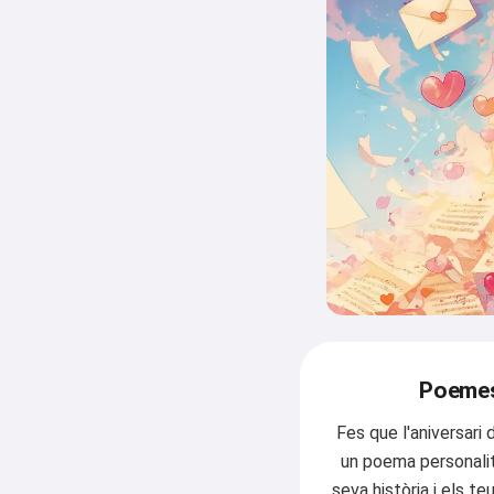
Poemes 
Fes que l'aniversari 
un poema personalit
seva història i els te