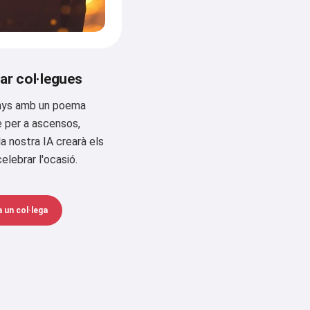
ar col·legues
anys amb un poema
e per a ascensos,
la nostra IA crearà els
elebrar l'ocasió.
 un col·lega