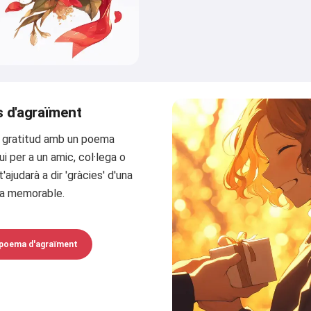
 d'agraïment
a gratitud amb un poema
ui per a un amic, col·lega o
t'ajudarà a dir 'gràcies' d'una
a memorable.
 poema d'agraïment