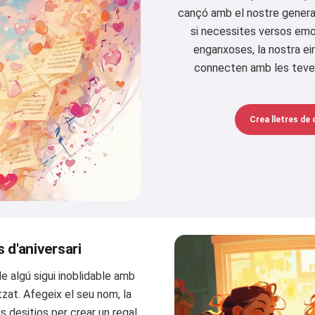
cançó amb el nostre genera
si necessites versos em
enganxoses, la nostra ei
connecten amb les teves
Crea lletres de
d'aniversari
de algú sigui inoblidable amb
zat. Afegeix el seu nom, la
us desitjos per crear un regal