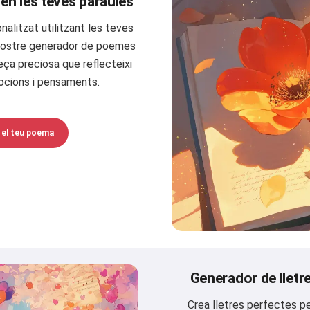
n les teves paraules
alitzat utilitzant les teves
 nostre generador de poemes
ça preciosa que reflecteixi
ocions i pensaments.
 el teu poema
Generador de llet
Crea lletres perfectes pe