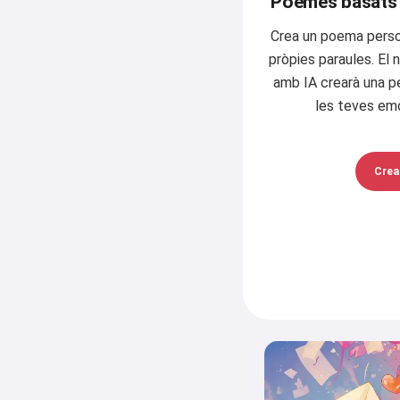
Poemes basats e
Crea un poema person
pròpies paraules. El
amb IA crearà una pe
les teves em
Crea