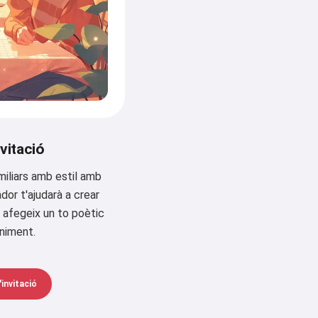
vitació
miliars amb estil amb
dor t'ajudarà a crear
e afegeix un to poètic
niment.
invitació