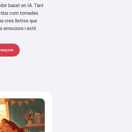
dor basat en IA. Tant
otius com tornades
na crea lletres que
 emocions i estil.
 cançons