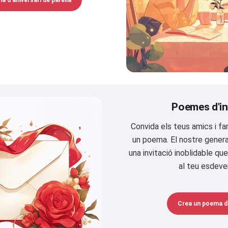
 d'aniversari de parella
Poemes d'in
Convida els teus amics i fa
un poema. El nostre genera
una invitació inoblidable qu
al teu esdeve
Crea un poema d'