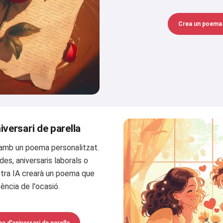
Crea un poema
versari de parella
 amb un poema personalitzat.
es, aniversaris laborals o
ostra IA crearà un poema que
sència de l'ocasió.