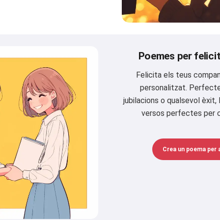
Poemes per felicit
Felicita els teus comp
personalitzat. Perfect
jubilacions o qualsevol èxit, 
versos perfectes per c
Crea un poema per a