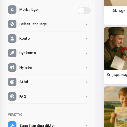
Mörkt läge
Diktsge
Select language
Konto
Byt konto
Nyheter
Krigspoesi
Stöd
FAQ
VERKTYG
Sång från dina dikter