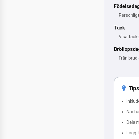
Födelseda
Personlig
Tack
Visa tack
Bröllopsda
Från brud 
Tips
Inklud
När h
Dela m
Lägg t