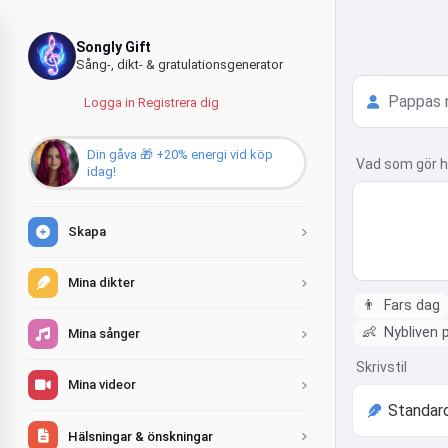
Songly Gift
Sång-, dikt- & gratulationsgenerator
Logga in
·
Registrera dig
Din gåva 🎁 +20% energi vid köp
Vad som gör h
idag!
Skapa
Mina dikter
👨
Fars dag
👶
Nybliven 
Mina sånger
Skrivstil
Mina videor
Hälsningar & önskningar