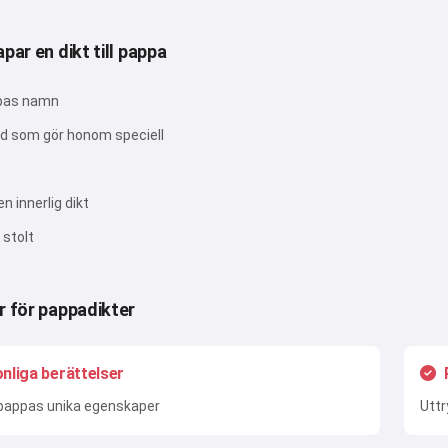
Prova nu
par en dikt till pappa
pas namn
Jag accepterar:
Användarvillkor
,
ad som gör honom speciell
Integritetspolicy
,
Återbetalningspolicy
n innerlig dikt
 stolt
r för pappadikter
nliga berättelser
 pappas unika egenskaper
Utt