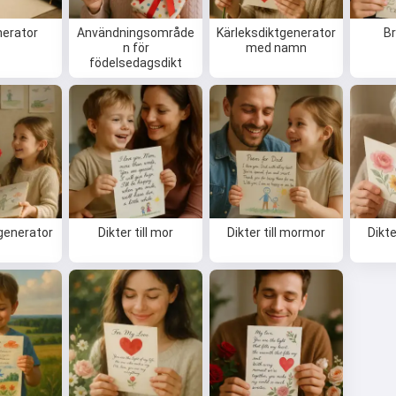
nerator
Användningsområde
Kärleksdiktgenerator
Br
n för
med namn
födelsedagsdikt
generator
Dikter till mor
Dikter till mormor
Dikte