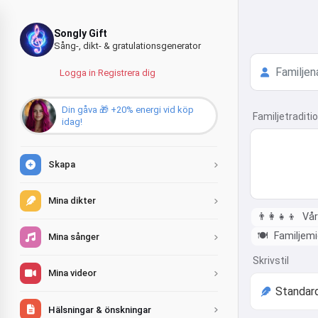
Songly Gift
Sång-, dikt- & gratulationsgenerator
Logga in
·
Registrera dig
Din gåva 🎁 +20% energi vid köp
Familjetraditio
idag!
Skapa
Mina dikter
👨‍👩‍👧‍👦
Vår
🍽️
Familjem
Mina sånger
Skrivstil
Mina videor
Hälsningar & önskningar