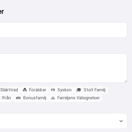
er
Släktträd
💑
Föräldrar
👫
Syskon
🎓
Stolt Familj
 Ifrån
👪
Bonusfamilj
🙏
Familjens Välsignelser