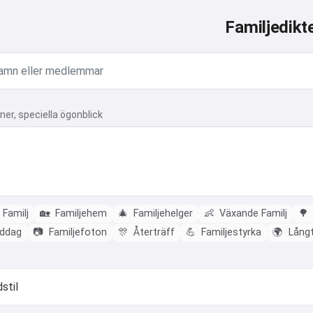
Familjedikt
ner, speciella ögonblick
 Familj
🏡
Familjehem
🎄
Familjehelger
👶
Växande Familj
🌳
iddag
📷
Familjefoton
🎊
Återträff
💪
Familjestyrka
🌍
Långt