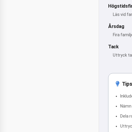
Högstidsfi
Läs vid fa
Årsdag
Fira famil
Tack
Uttryck ta
Tips
Inklu
Nämn f
Dela r
Uttryc