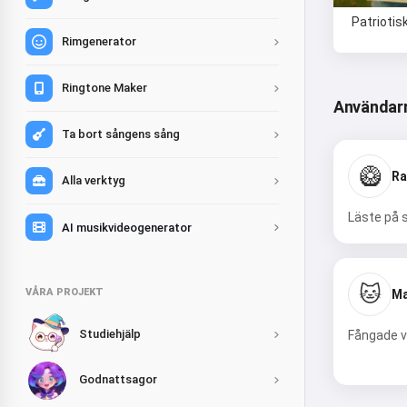
Patriotis
Rimgenerator
Ringtone Maker
Användar
Ta bort sångens sång
🥝
Ra
Alla verktyg
Läste på s
AI musikvideogenerator
🐱
VÅRA PROJEKT
Ma
Studiehjälp
Fångade v
Godnattsagor