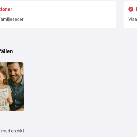
tioner
familjeseder
Visa
fällen
a med en dikt