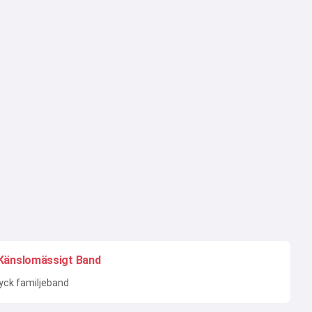
Känslomässigt Band
yck familjeband