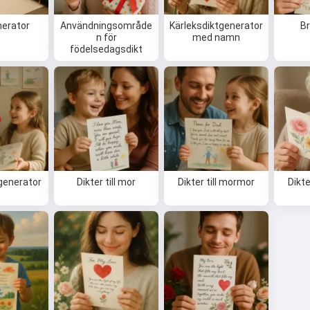
nerator
Användningsområde
Kärleksdiktgenerator
Br
n för
med namn
födelsedagsdikt
generator
Dikter till mor
Dikter till mormor
Dikte