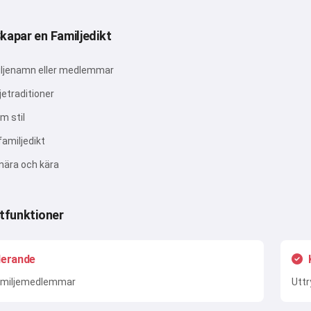
Prova nu
kapar en Familjedikt
ljenamn eller medlemmar
Jag accepterar:
Användarvillkor
,
jetraditioner
Integritetspolicy
,
Återbetalningspolicy
rm stil
amiljedikt
nära och kära
ktfunktioner
derande
 familjemedlemmar
Uttr