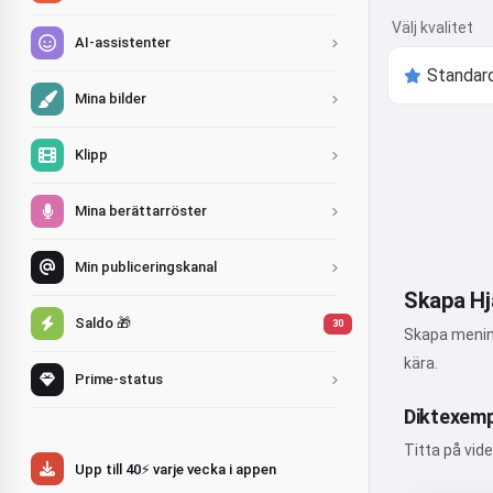
Välj kvalitet
AI-assistenter
Mina bilder
Klipp
Mina berättarröster
Min publiceringskanal
Skapa Hj
Saldo 🎁
30
Skapa mening
kära.
Prime-status
Diktexemp
Titta på vid
Upp till 40⚡ varje vecka i appen