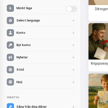
Mörkt läge
Diktsge
Select language
Konto
Byt konto
Nyheter
Krigspoesi
Stöd
FAQ
VERKTYG
Sång från dina dikter