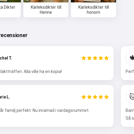
ka Dikter
Kärleksdikter till
Kärleksdikter till
Henne
honom
recensioner

chel T.
läktträffen. Alla ville ha en kopia!
Perf

ria L.
Hej 👋
år familj perfekt. Nu inramad i vardagsrummet.
Barn
Jag kan skapa låtar, skriva dikter
Så s
och gratulationer 🥰