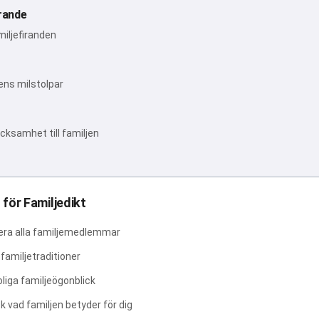
rande
miljefiranden
jens milstolpar
cksamhet till familjen
 för Familjedikt
dera alla familjemedlemmar
amiljetraditioner
oliga familjeögonblick
k vad familjen betyder för dig