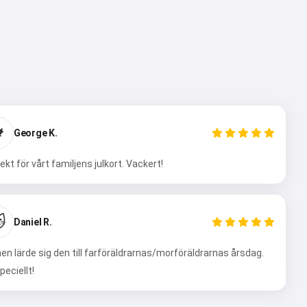

George K.
ekt för vårt familjens julkort. Vackert!

Daniel R.
en lärde sig den till farföräldrarnas/morföräldrarnas årsdag.
peciellt!