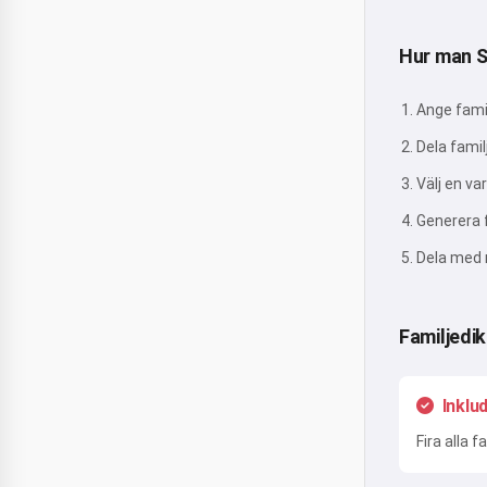
Hur man S
Ange fami
Dela famil
Välj en va
Generera f
Dela med 
Familjedi
Inklu
Fira alla