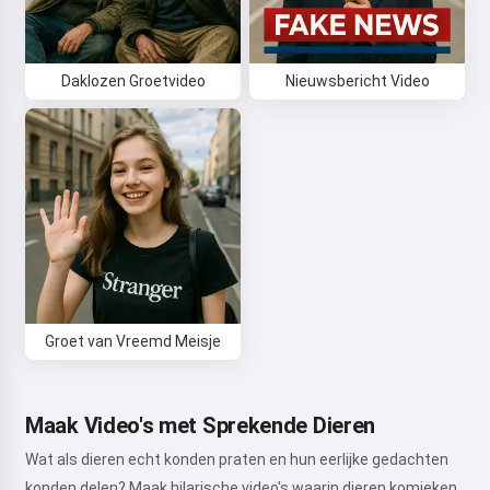
Ik accepteer:
Gebruiksvoorwaarden
,
Privacybeleid
,
Terugbetalingsbeleid
Daklozen Groetvideo
Nieuwsbericht Video
Groet van Vreemd Meisje
Maak Video's met Sprekende Dieren
Wat als dieren echt konden praten en hun eerlijke gedachten
konden delen? Maak hilarische video's waarin dieren komieken,