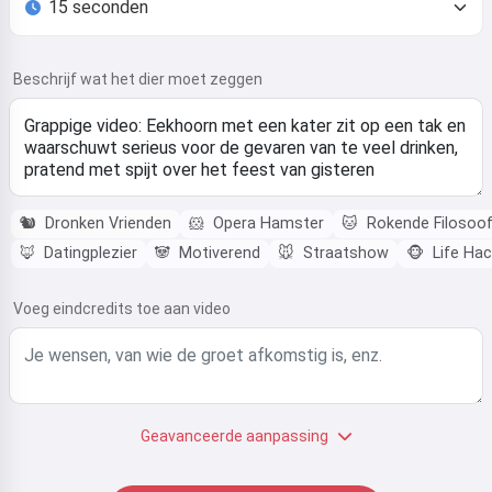
Beschrijf wat het dier moet zeggen
🐿️
Dronken Vrienden
🐹
Opera Hamster
🐱
Rokende Filosoo
🦊
Datingplezier
🐼
Motiverend
🐭
Straatshow
🐵
Life Ha
Voeg eindcredits toe aan video
Geavanceerde aanpassing