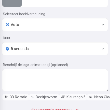
Selecteer beeldverhouding
Duur
Beschrijf de logo-animatiestijl (optioneel)
🔄
3D Rotatie
✨
Deeltjesvorm
🌈
Kleurengolf
💫
Neon Glo
Geavanceerde aanpassing