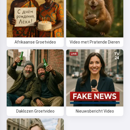
Hoi 👋
Ik kan liedjes maken, gedichten
schrijven en felicitaties 🥰
Afrikaanse Groetvideo
Video met Pratende Dieren
Probeer het
Ik accepteer:
Gebruiksvoorwaarden
,
Privacybeleid
,
Terugbetalingsbeleid
Daklozen Groetvideo
Nieuwsbericht Video