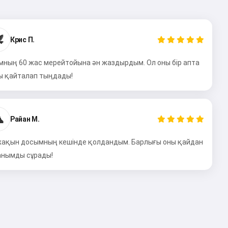
️
Крис П.
мның 60 жас мерейтойына ән жаздырдым. Ол оны бір апта
ы қайталап тыңдады!

Райан М.
жақын досымның кешінде қолдандым. Барлығы оны қайдан
анымды сұрады!