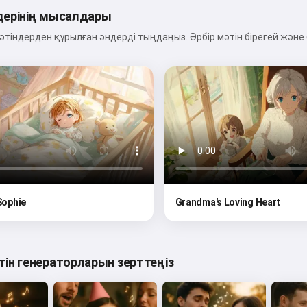
дерінің мысалдары
тіндерден құрылған әндерді тыңдаңыз. Әрбір мәтін бірегей және
 Sophie
Grandma's Loving Heart
тін генераторларын зерттеңіз