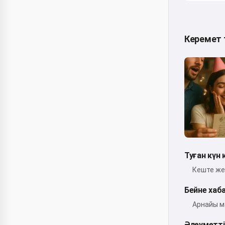
Керемет т
Туған күн 
Кеште же
Бейне хаб
Арнайы м
Әлеуметті