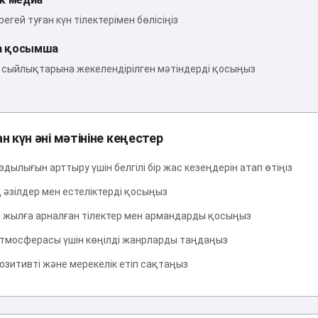
регей туған күн тілектерімен бөлісіңіз
а қосымша
н сыйлықтарына жекелендірілген мәтіндерді қосыңыз
н күн әні мәтініне кеңестер
дылығын арттыру үшін белгілі бір жас кезеңдерін атап өтіңіз
 әзілдер мен естеліктерді қосыңыз
 жылға арналған тілектер мен армандарды қосыңыз
тмосферасы үшін көңілді жанрларды таңдаңыз
озитивті және мерекелік етіп сақтаңыз