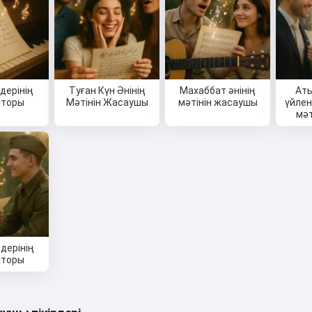
дерінің
Туған Күн Әнінің
Махаббат әнінің
Аты
аторы
Мәтінін Жасаушы
мәтінін жасаушы
үйлен
мәт
дерінің
аторы