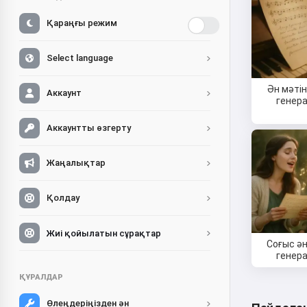
Қараңғы режим
Select language
Ән мәтін
Аккаунт
генер
Аккаунтты өзгерту
Жаңалықтар
Қолдау
Жиі қойылатын сұрақтар
Соғыс ән
генер
ҚҰРАЛДАР
Өлеңдеріңізден ән