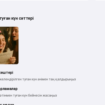
уған күн сәттері
кештері
келендірілген туған күн әнімен таң қалдырыңыз
арламалар
әтінмен туған күн бейнесін жасаңыз
к медиа