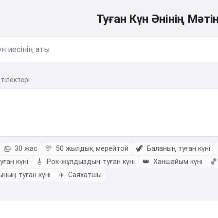
Туған Күн Әнінің Мәт
 тілектері
🎂
30 жас
🎊
50 жылдық мерейтой
🦖
Баланың туған күні
ған күні
🎸
Рок-жұлдыздың туған күні
👑
Ханшайым күні
🏀
ның туған күні
✈️
Саяхатшы