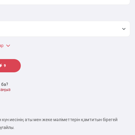
ар
9
 ба?
саңыз
ан күн иесінің аты мен жеке мәліметтерін қамтитын бірегей
ңғайлы.