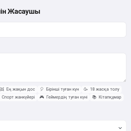
інін Жасаушы
👯
Ең жақын дос
🎈
Бірінші туған күн
🥳
18 жасқа толу
Спорт жанкүйері
🎮
Геймердің туған күні
📚
Кітапқұмар