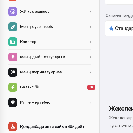
ЖИ көмекшілері
Сапаны таңд
Менің суреттерім
Клиптер
Менің дыбыстауларым
Менің жариялау арнам
Баланс 🎁
30
Prime мәртебесі
Жекелен
Жекелендірі
туған күн м
Қолданбада апта сайын 40⚡ дейін