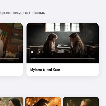
 бірнеше секундта жасалады.
My best friend Kate