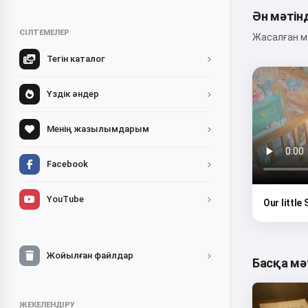
Ән мәтін
СІЛТЕМЕЛЕР
Жасалған мә
Тегін каталог
Үздік әндер
Менің жазылымдарым
Facebook
YouTube
Our little
Жойылған файлдар
Басқа мә
ЖЕКЕЛЕНДІРУ