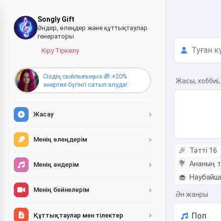
Songly Gift
Әндер, өлеңдер және құттықтаулар
генераторы
Кіру
·
Тіркелу
Сіздің сыйлығыңыз 🎁 +20%
Жасы, хоббиі,
энергия бүгінгі сатып алуда!
Жасау
Менің өлеңдерім
🎉
Тәтті 16
💐
Ананың ту
Менің әндерім
🧁
Наубайшы
Менің бейнелерім
Ән жанры
Құттықтаулар мен тілектер