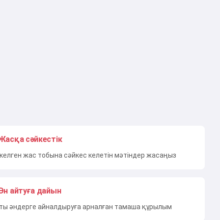
Жасқа сәйкестік
 келген жас тобына сәйкес келетін мәтіндер жасаңыз
Ән айтуға дайын
ты әндерге айналдыруға арналған тамаша құрылым