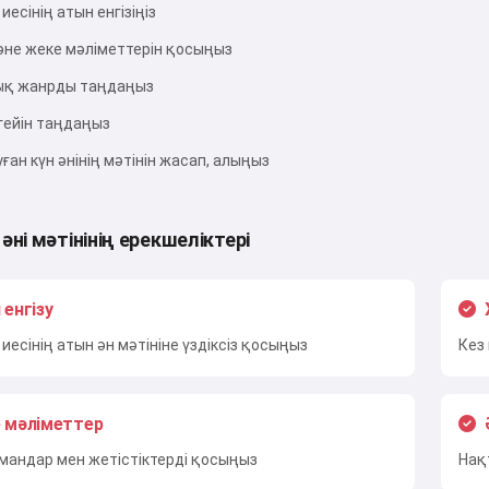
иесінің атын енгізіңіз
Байқап көру
не жеке мәліметтерін қосыңыз
ық жанрды таңдаңыз
Мен қабылдаймын:
Қызмет көрсету шарттары
,
Құпиялылық саясаты
,
гейін таңдаңыз
Қайтару саясаты
уған күн әнінің мәтінін жасап, алыңыз
 әні мәтінінің ерекшеліктері
енгізу
 иесінің атын ән мәтініне үздіксіз қосыңыз
Кез
 мәліметтер
рмандар мен жетістіктерді қосыңыз
Нақ