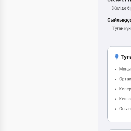
Желіде бі
Сыйлыққ
Туған кү
Туға
Маңыз
Ортақ
Келер
Кеш а
Оны п