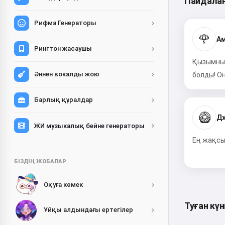
Пайдалан
Рифма Генераторы
🌹
Ам
Рингтон жасаушы
Қызымның
Әннен вокалды жою
болды! О
Барлық құралдар
🥝
Дж
ЖИ музыкалық бейне генераторы
Ең жақсы 
БІЗДІҢ ЖОБАЛАР
Оқуға көмек
Туған күн
Ұйқы алдындағы ертегілер