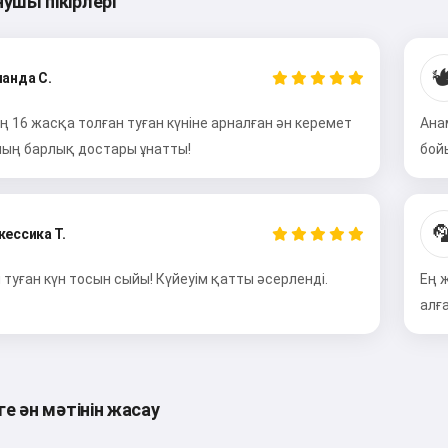
ушы пікірлері
🕊
анда С.
 16 жасқа толған туған күніне арналған ән керемет
Ана
ның барлық достары ұнатты!
бой

ессика Т.
туған күн тосын сыйы! Күйеуім қатты әсерленді.
Ең 
Сәлем 👋
алғ
Мен әндер жасай аламын,
өлеңдер мен құттықтаулар
жаза аламын 🥰
ге ән мәтінін жасау