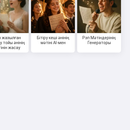
 жазылған
Бітіру кеші әнінің
Рэп Мәтіндерінің
у тойы әнінің
мәтіні AI-мен
Генераторы
інін жасау