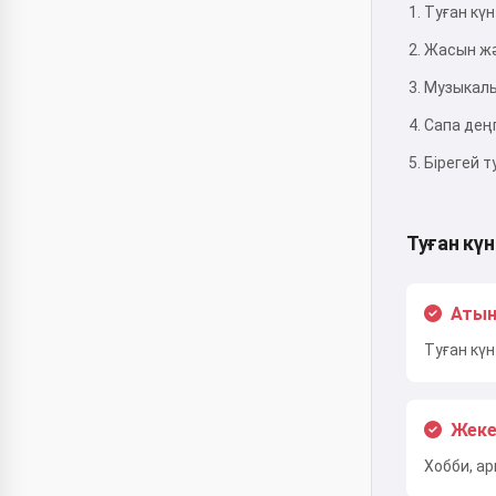
Туған күн 
Жасын жә
Музыкал
Сапа дең
Бірегей т
Туған күн
Атын 
Туған күн
Жеке
Хобби, а