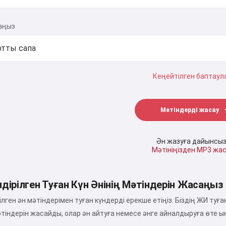
аңыз
Кеңейтілген баптаул
Мәтіндерді жасау
Ән жазуға дайынсыз
Мәтініңізден MP3 жа
дірілген Туған Күн Әнінің Мәтіндерін Жасаңыз
лген ән мәтіндерімен туған күндерді ерекше етіңіз. Біздің ЖИ туғ
әтіндерін жасайды, олар ән айтуға немесе әнге айналдыруға өте ы