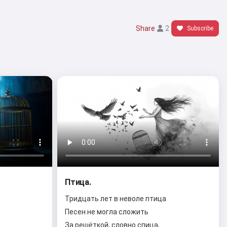
Share
2
Subscribe
Птица.
Тридцать лет в неволе птица
Песен не могла сложить
За решёткой, словно спица,