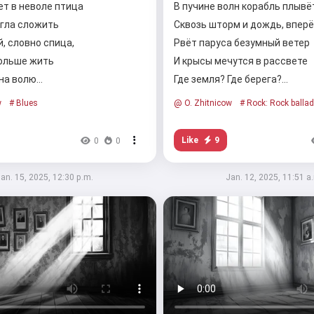
ет в неволе птица
В пучине волн корабль плывё
огла сложить
Сквозь шторм и дождь, вперё
, словно спица,
Рвёт паруса безумный ветер
больше жить
И крысы мечутся в рассвете
 на волю…
Где земля? Где берега?…
w
# Blues
@ O. Zhitnicow
# Rock: Rock ballad
Like
9
0
0
an. 15, 2025, 12:30 p.m.
Jan. 12, 2025, 11:51 a