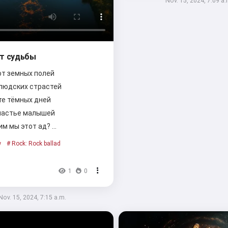
Nov. 15, 2024, 7:09 a.
т судьбы
от земных полей
 людских страстей
те тёмных дней
частье малышей
им мы этот ад? …
w
# Rock: Rock ballad
1
0
Nov. 15, 2024, 7:15 a.m.