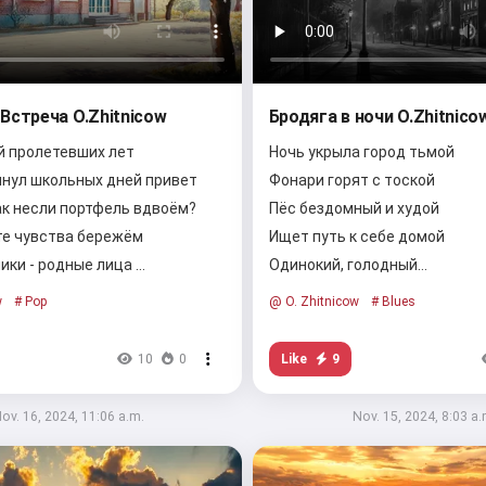
Встреча O.Zhitnicow
Бродяга в ночи O.Zhitnico
й пролетевших лет
Ночь укрыла город тьмой
ынул школьных дней привет
Фонари горят с тоской
ак несли портфель вдвоём?
Пёс бездомный и худой
те чувства бережём
Ищет путь к себе домой
ики - родные лица …
Одинокий, голодный…
w
# Pop
@ O. Zhitnicow
# Blues
Like
9
10
0
Hi 👋
I can create songs, write poems
ov. 16, 2024, 11:06 a.m.
Nov. 15, 2024, 8:03 a.
and congratulations 🥰