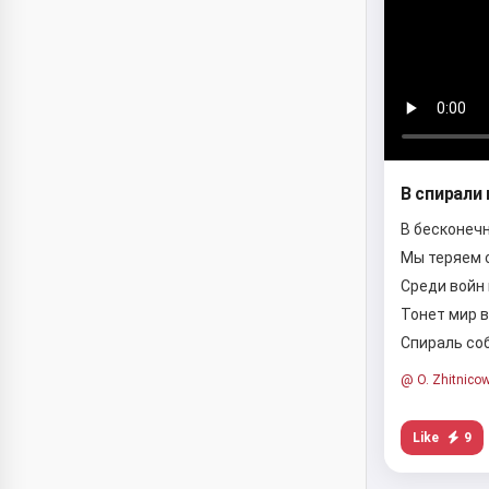
В спирали 
В бесконечн
Мы теряем 
Среди войн
Тонет мир в
Спираль со
@ O. Zhitnico
Like
9