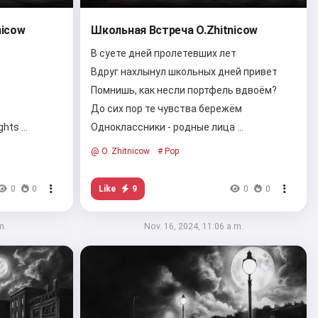
nicow
Школьная Встреча O.Zhitnicow
В суете дней пролетевших лет
Вдруг нахлынул школьных дней привет
Помнишь, как несли портфель вдвоём?
До сих пор те чувства бережём
ghts …
Одноклассники - родные лица …
@ O. Zhitnicow
# Pop
Like
9
0
0
0
0
m.
Nov. 16, 2024, 11:06 a.m.