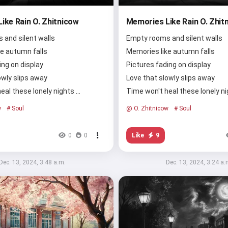
ike Rain O. Zhitnicow
Memories Like Rain O. Zhit
and silent walls
Empty rooms and silent walls
e autumn falls
Memories like autumn falls
ing on display
Pictures fading on display
owly slips away
Love that slowly slips away
eal these lonely nights …
Time won't heal these lonely ni
w
# Soul
@ O. Zhitnicow
# Soul
Like
9
0
0
Dec. 13, 2024, 3:48 a.m.
Dec. 13, 2024, 3:24 a.