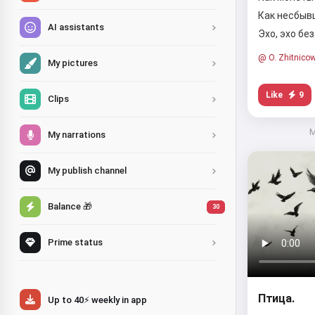
Как несбыв
AI assistants
Эхо, эхо бе
@ O. Zhitnico
My pictures
Like
9
Clips
M
My narrations
My publish channel
Balance 🎁
30
Prime status
Птица.
Up to 40⚡ weekly in app