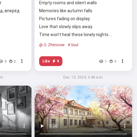
т
Empty rooms and silent walls
д, вперёд
Memories like autumn falls
Pictures fading on display
Love that slowly slips away
Time won't heal these lonely nights …
@ O. Zhitnicow
# Soul
Like
9
8
0
1
0
.m.
Dec. 13, 2024, 3:48 a.m.