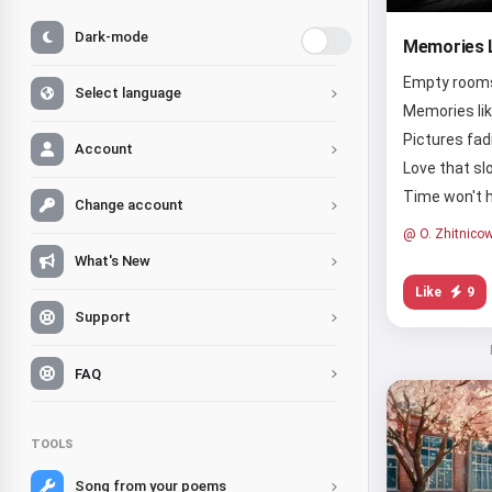
Dark-mode
Memories L
Empty rooms 
Select language
Memories lik
Pictures fad
Account
Love that sl
Time won't h
Change account
@ O. Zhitnico
What's New
Like
9
Support
FAQ
TOOLS
Song from your poems