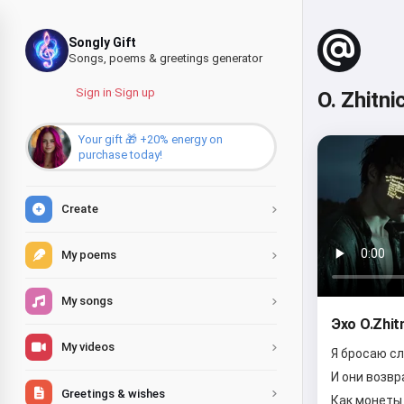
Songly Gift
Songs, poems & greetings generator
Sign in
·
Sign up
O. Zhitn
Your gift 🎁 +20% energy on
purchase today!
Create
My poems
My songs
Эхо O.Zhit
My videos
Я бросаю сл
И они возв
Greetings & wishes
Как монеты