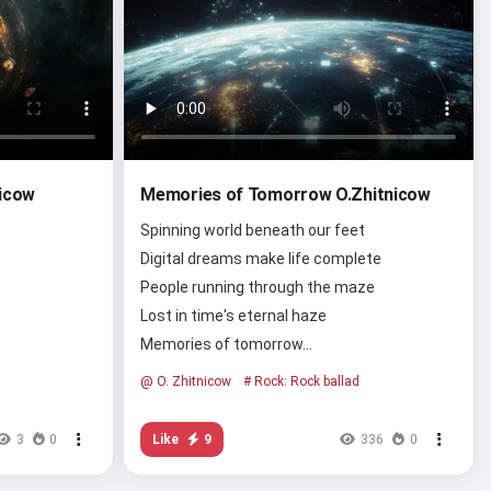
icow
Memories of Tomorrow O.Zhitnicow
Spinning world beneath our feet
Digital dreams make life complete
People running through the maze
Lost in time's eternal haze
…
Memories of tomorrow…
@ O. Zhitnicow
# Rock: Rock ballad
Like
9
3
0
336
0