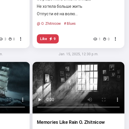
Не хотела больше жить
Отпусти её на волю…
@ O. Zhitnicow
# Blues
Like
9
3
0
1
0
m.
Jan. 15, 2025, 12:30 p.m.
Memories Like Rain O. Zhitnicow