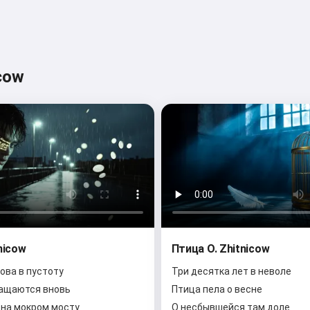
icow
nicow
Птица O. Zhitnicow
ова в пустоту
Три десятка лет в неволе
ращаются вновь
Птица пела о весне
 на мокром мосту
О несбывшейся там доле