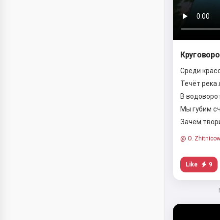
Круговоро
Среди крас
Течёт река
В водоворо
Мы губим с
Зачем твор
@ O. Zhitnico
Like
9