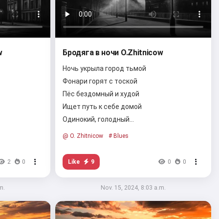
w
Бродяга в ночи O.Zhitnicow
Ночь укрыла город тьмой
Фонари горят с тоской
Пёс бездомный и худой
Ищет путь к себе домой
Одинокий, голодный…
@ O. Zhitnicow
# Blues
Like
9
2
0
0
0
m.
Nov. 15, 2024, 8:03 a.m.