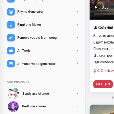
Rhyme Generator
Ringtone Maker
Школьная 
В суете дне
Remove vocals from song
Вдруг нахл
Помнишь, к
All Tools
До сих пор 
Одноклассн
AI music video generator
@ O. Zhitnico
OUR PROJECTS
Like
9
Study assistance
N
Bedtime stories