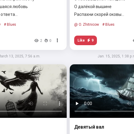
шаяся любовь
О далёкой вышине
з ответа…
Распахни скорей оковы…
w
# Blues
@ O. Zhitnicow
# Blues
Like
9
2
0
arch 13, 2025, 7:56 a.m.
Jan. 15, 2025, 1:38 p.
Девятый вал