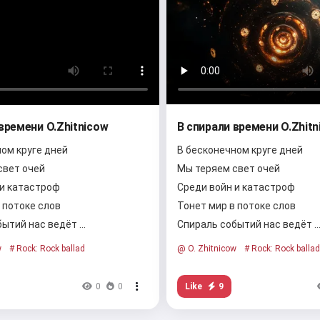
времени O.Zhitnicow
В спирали времени O.Zhitn
ом круге дней
В бесконечном круге дней
свет очей
Мы теряем свет очей
 и катастроф
Среди войн и катастроф
 потоке слов
Тонет мир в потоке слов
бытий нас ведёт …
Спираль событий нас ведёт 
w
# Rock: Rock ballad
@ O. Zhitnicow
# Rock: Rock ballad
Like
9
0
0