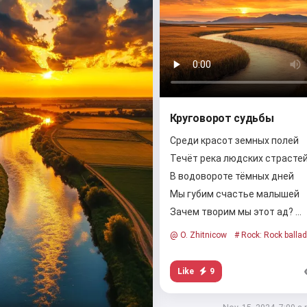
Try it
I accept:
Terms of Service
,
Privacy Policy
,
Refund Policy
Круговорот судьбы
Среди красот земных полей
Течёт река людских страсте
В водовороте тёмных дней
Мы губим счастье малышей
Зачем творим мы этот ад? …
@ O. Zhitnicow
# Rock: Rock ballad
Like
9