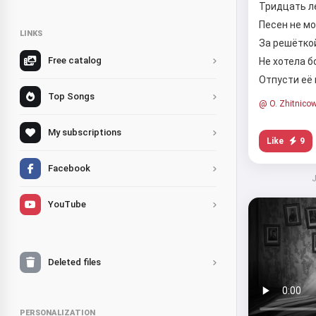
Тридцать л
Песен не м
LINKS
За решёткой
Free catalog
Не хотела 
Отпусти её
Top Songs
@ O. Zhitnico
My subscriptions
Like
9
Facebook
J
YouTube
Deleted files
PERSONALIZATION