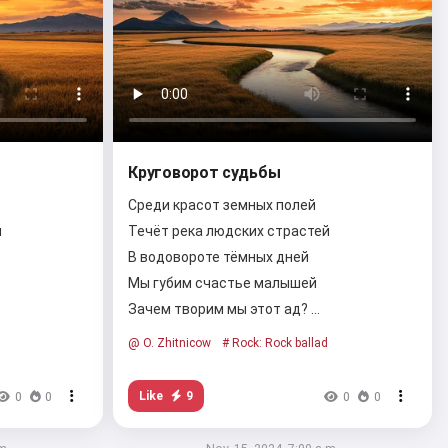
Круговорот судьбы
Среди красот земных полей
й
Течёт река людских страстей
В водовороте тёмных дней
Мы губим счастье малышей
Зачем творим мы этот ад? …
@ O. Zhitnicow
# Rock: Rock ballad
Like
9
0
0
0
0