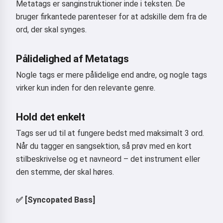
Metatags er sanginstruktioner inde i teksten. De
bruger firkantede parenteser for at adskille dem fra de
ord, der skal synges.
Pålidelighed af Metatags
Nogle tags er mere pålidelige end andre, og nogle tags
virker kun inden for den relevante genre.
Hold det enkelt
Tags ser ud til at fungere bedst med maksimalt 3 ord.
Når du tagger en sangsektion, så prøv med en kort
stilbeskrivelse og et navneord – det instrument eller
den stemme, der skal høres.
Hej 👋
Jeg kan lave sange, skrive digte og
✅ [Syncopated Bass]
lykønskninger 🥰