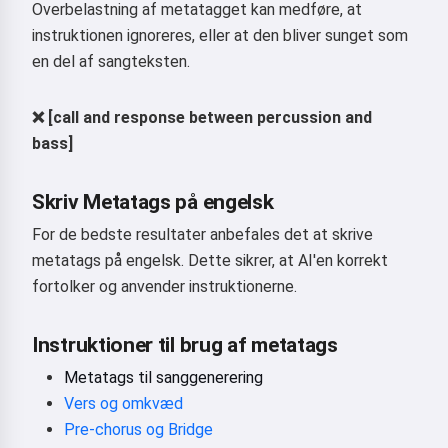
Overbelastning af metatagget kan medføre, at
instruktionen ignoreres, eller at den bliver sunget som
en del af sangteksten.
Prøv det
❌ [call and response between percussion and
bass]
Jeg accepterer:
Servicevilkår
,
Privatlivspolitik
,
Refunderingspolitik
Skriv Metatags på engelsk
For de bedste resultater anbefales det at skrive
metatags på engelsk. Dette sikrer, at AI'en korrekt
fortolker og anvender instruktionerne.
Instruktioner til brug af metatags
Metatags til sanggenerering
Vers og omkvæd
Pre-chorus og Bridge