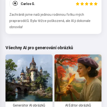
🏵️
Carlos G.
Zachránili jsme naši jedinou rodinnou fotku mých
praprarodičů. Byla těžce poškozená, ale AI ji dokonale
obnovila!
Všechny AI pro generování obrázků
Generátor AI obrázků
AI Editor obrázků