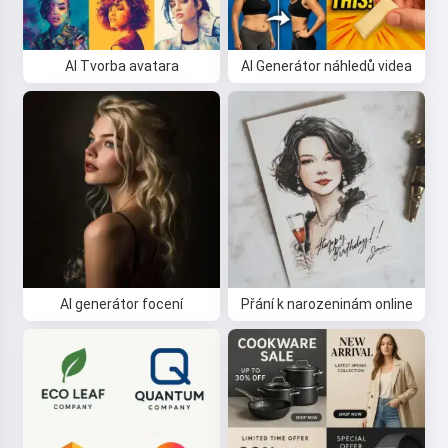
AI Tvorba avatara
AI Generátor náhledů videa
AI generátor focení
Přání k narozeninám online