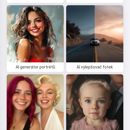
AI generátor portrétů
AI vylepšovač fotek