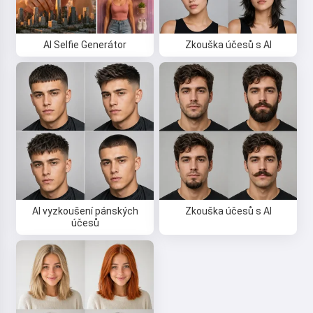
AI Selfie Generátor
Zkouška účesů s AI
AI vyzkoušení pánských
Zkouška účesů s AI
účesů