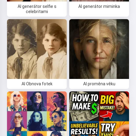
AI generátor selfie s
AI generátor miminka
celebritami
AI Obnova fotek
AI proměna věku