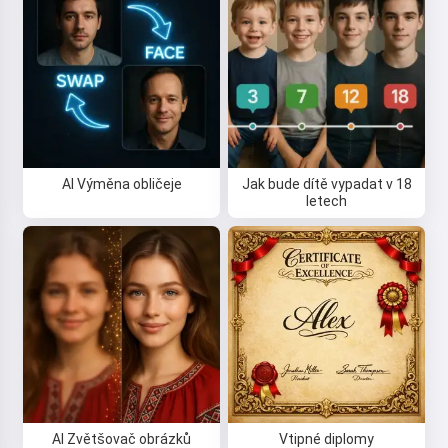
AI Výměna obličeje
Jak bude dítě vypadat v 18
letech
AI Zvětšovač obrázků
Vtipné diplomy