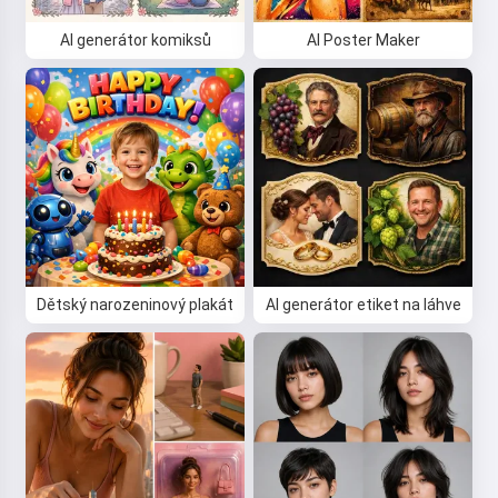
AI generátor komiksů
AI Poster Maker
Dětský narozeninový plakát
AI generátor etiket na láhve