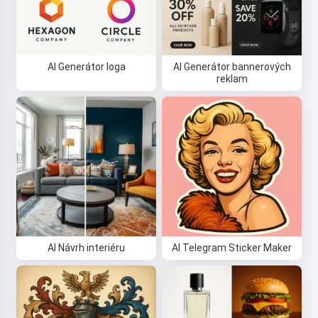
AI Generátor loga
AI Generátor bannerových
reklam
AI Návrh interiéru
AI Telegram Sticker Maker
Ahoj 👋