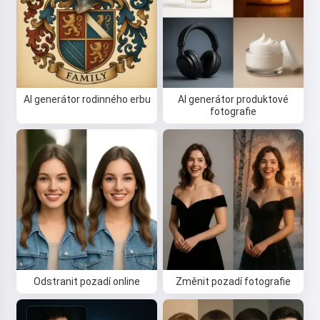
Můžu vytvářet písně, psát básně a
přání 🥰
Vyzkoušet
AI generátor rodinného erbu
AI generátor produktové
fotografie
Я соглашаюсь:
Podmínky služby
,
Zásady ochrany osobních údajů
,
Zásady vrácení peněz
Odstranit pozadí online
Změnit pozadí fotografie