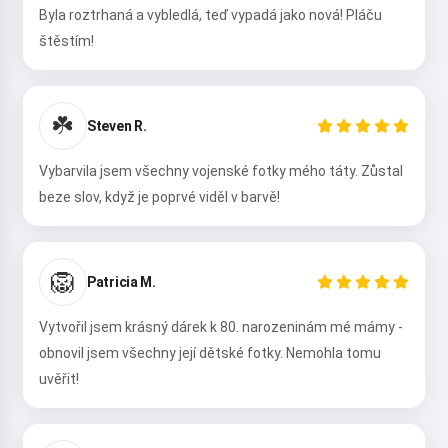
Byla roztrhaná a vybledlá, teď vypadá jako nová! Pláču
štěstím!
☘️
Steven R.
Vybarvila jsem všechny vojenské fotky mého táty. Zůstal
beze slov, když je poprvé viděl v barvě!
🦁
Patricia M.
Vytvořil jsem krásný dárek k 80. narozeninám mé mámy -
obnovil jsem všechny její dětské fotky. Nemohla tomu
uvěřit!