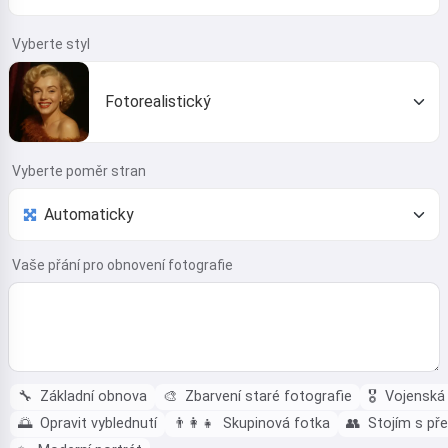
Vyberte styl
Fotorealistický
Vyberte poměr stran
Vaše přání pro obnovení fotografie
🔧
Základní obnova
🎨
Zbarvení staré fotografie
🎖️
Vojenská 
🌅
Opravit vyblednutí
👨‍👩‍👧
Skupinová fotka
👥
Stojím s př