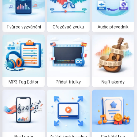
Tvůrce vyzvánění
Ořezávač zvuku
Audio převodník
MP3 Tag Editor
Přidat titulky
Najít akordy
Najít noty
Zvýšit kvalitu videa
Certifikát na