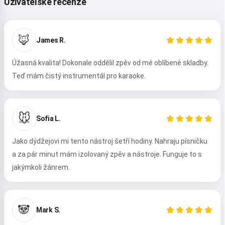
Uživatelské recenze
🦊
James R.
Úžasná kvalita! Dokonale oddělil zpěv od mé oblíbené skladby.
Teď mám čistý instrumentál pro karaoke.
🐭
Sofia L.
Jako dýdžejovi mi tento nástroj šetří hodiny. Nahraju písničku
a za pár minut mám izolovaný zpěv a nástroje. Funguje to s
jakýmkoli žánrem.
🐼
Mark S.