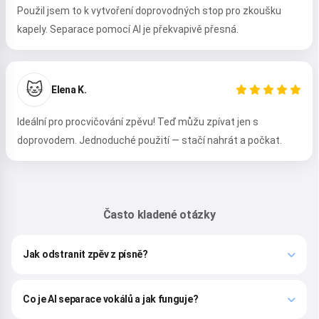
Použil jsem to k vytvoření doprovodných stop pro zkoušku
kapely. Separace pomocí AI je překvapivě přesná.
🐱
Elena K.
Ideální pro procvičování zpěvu! Teď můžu zpívat jen s
doprovodem. Jednoduché použití — stačí nahrát a počkat.
Ahoj 👋
Můžu vytvářet písně, psát básně a
Často kladené otázky
přání 🥰
Jak odstranit zpěv z písně?
Vyzkoušet
Co je AI separace vokálů a jak funguje?