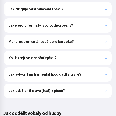
Jak funguje odstraňování zpěvu?
Я соглашаюсь:
Podmínky služby
,
Zásady ochrany osobních údajů
,
Zásady vrácení peněz
Jaké audio formáty jsou podporovány?
Mohu instrumentál použít pro karaoke?
Kolik stojí odstranění zpěvu?
Jak vytvořit instrumentál (podklad) z písně?
Jak odstranit slova (text) z písně?
Jak oddělit vokály od hudby