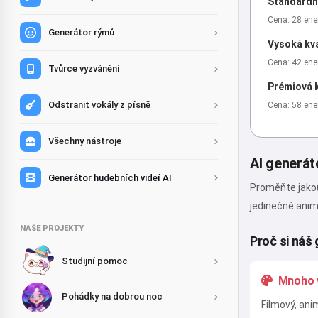
Standardní
Cena: 28 ene
Generátor rýmů
Vysoká kva
Cena: 42 ene
Tvůrce vyzvánění
Prémiová k
Odstranit vokály z písně
Cena: 58 ene
Všechny nástroje
AI generát
Generátor hudebních videí AI
Proměňte jakouk
jedinečné animo
NAŠE PROJEKTY
Proč si náš
Studijní pomoc
Mnoho v
Pohádky na dobrou noc
Filmový, ani