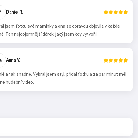

Daniel R.
ál jsem fotku své maminky a ona se opravdu objevila v každé
ě. Ten nejdojemnější dárek, jaký jsem kdy vytvořil.

Anna V.
lé a tak snadné. Vybral jsem styl, přidal fotku a za pár minut měl
né hudební video.