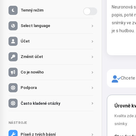
Neuronová sí
Temný režim
popis, poté
snímky ve z
Select language
je s hudbou.
Účet
Změnit účet
Co je nového
Chcete 
Podpora
Často kladené otázky
Úrovně kv
Kvalita zde 
NÁSTROJE
snímky.
Píseň z tvých básní