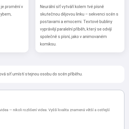
 je promění v
Neurální síť vytváří kolem tvé písně
ohybem,
skutečnou dějovou linku – sekvenci scén s
postavami a emocemi. Textové bubliny
vyprávějí paralelní příběh, který se odvíjí
společně s písní, jako v animovaném
komiksu.
ová síť umístí stejnou osobu do scén příběhu.
dea — nikoli rozlišení videa. Vyšší kvalita znamená větší a ostřejší