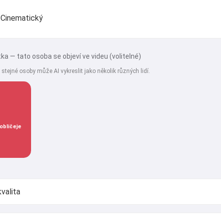
Cinematický
ka — tato osoba se objeví ve videu (volitelné)
k stejné osoby může AI vykreslit jako několik různých lidí.
obličeje