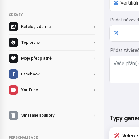
ODKAZY
Přidat název d
Katalog zdarma
Top písně
Přidat závěreč
Moje předplatné
Facebook
YouTube
Smazané soubory
Typy gener
Video z
PERSONALIZACE