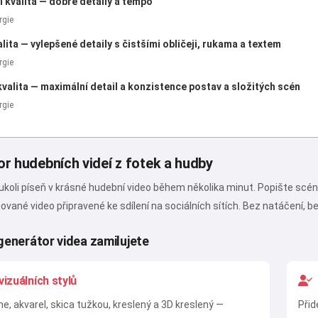
 kvalita — dobré detaily a tempo
Ahoj 👋
rgie
Můžu vytvářet písně, psát básně a
přání 🥰
lita — vylepšené detaily s čistšími obličeji, rukama a textem
rgie
valita — maximální detail a konzistence postav a složitých scén
rgie
Vyzkoušet
or hudebních videí z fotek a hudby
Я соглашаюсь:
Podmínky služby
,
Zásady ochrany osobních údajů
,
Zásady vrácení peněz
oli píseň v krásné hudební video během několika minut. Popište scénu, 
vané video připravené ke sdílení na sociálních sítích. Bez natáčení, b
 generátor videa zamilujete
izuálních stylů
me, akvarel, skica tužkou, kreslený a 3D kreslený —
Přid