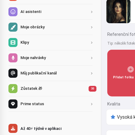
AI asistenti
Moje obrázky
Referenční fot
Klipy
Tip: několik fote
Moje nahrávky
Můj publikační kanál
Přidat fotku 
Zůstatek 🎁
30
Kvalita
Prime status
Až 40⚡ týdně v aplikaci