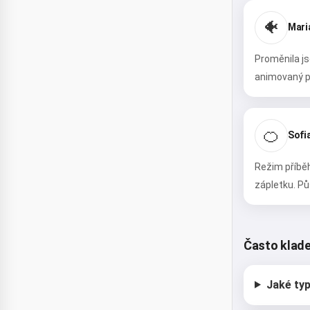
🐠
Mari
Proměnila js
animovaný př
🍊
Sofia
Režim příběh
zápletku. Pů
Často klad
Jaké ty