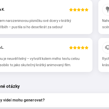

a K.
em narozeninovou písničku své dcery v krátký
Nahr
íběh – pustila si ho desetkrát za sebou!
scén

 L.
u je neuvěřitelný – vytvořil kolem mého textu celou
Rych
sobilo to jako skutečný krátký animovaný film.
krás
ené otázky
py videí mohu generovat?