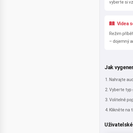
vyberte si v
Videa 
Režim příběh
– dojemný a
Jak vygener
Nahrajte aud
Vyberte typ 
Volitelně po
Klikněte na 
Uživatelské