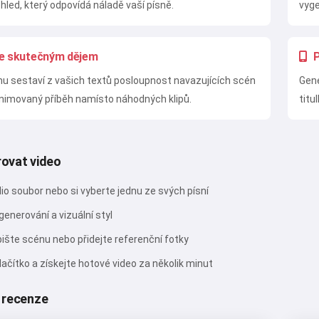
zhled, který odpovídá náladě vaší písně.
vyge
se skutečným dějem
P
u sestaví z vašich textů posloupnost navazujících scén
Gene
nimovaný příběh namísto náhodných klipů.
titu
ovat video
io soubor nebo si vyberte jednu ze svých písní
generování a vizuální styl
pište scénu nebo přidejte referenční fotky
tlačítko a získejte hotové video za několik minut
 recenze