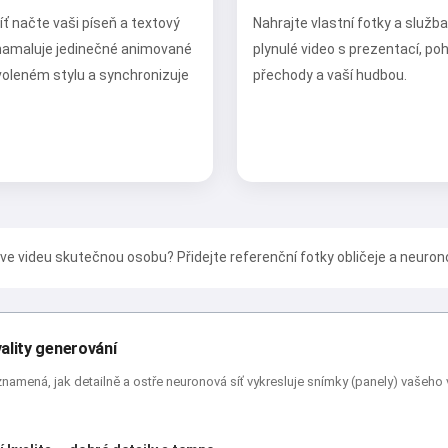
ť načte vaši píseň a textový
Nahrajte vlastní fotky a služba
 namaluje jedinečné animované
plynulé video s prezentací, p
voleném stylu a synchronizuje
přechody a vaší hudbou.
ve videu skutečnou osobu? Přidejte referenční fotky obličeje a neuron
ality generování
znamená, jak detailně a ostře neuronová síť vykresluje snímky (panely) vašeho vi