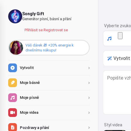
Songly Gift
Generátor písní, básní a přání
Vyberte zvuko
Přihlásit se
·
Registrovat se
Váš dárek 🎁 +20% energie k
dnešnímu nákupu!
Vytvořit
Moje básně
Moje písně
Moje videa
Styl videa
Pozdravy a přání