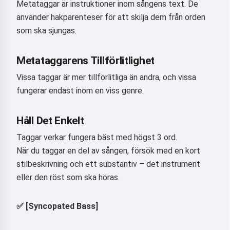
Metataggar är instruktioner inom sångens text. De
använder hakparenteser för att skilja dem från orden
som ska sjungas.
Metataggarens Tillförlitlighet
Vissa taggar är mer tillförlitliga än andra, och vissa
fungerar endast inom en viss genre.
Håll Det Enkelt
Taggar verkar fungera bäst med högst 3 ord.
När du taggar en del av sången, försök med en kort
stilbeskrivning och ett substantiv – det instrument
eller den röst som ska höras.
Hej 👋
✅ [Syncopated Bass]
Jag kan skapa låtar, skriva dikter
och gratulationer 🥰