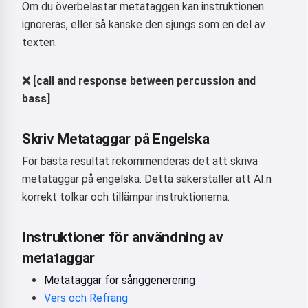
Om du överbelastar metataggen kan instruktionen
ignoreras, eller så kanske den sjungs som en del av
texten.
Prova nu
❌ [call and response between percussion and
bass]
Jag accepterar:
Användarvillkor
,
Integritetspolicy
,
Återbetalningspolicy
Skriv Metataggar på Engelska
För bästa resultat rekommenderas det att skriva
metataggar på engelska. Detta säkerställer att AI:n
korrekt tolkar och tillämpar instruktionerna.
Instruktioner för användning av
metataggar
Metataggar för sånggenerering
Vers och Refräng