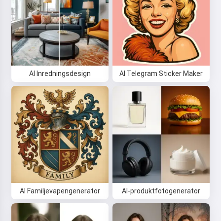
AI Inredningsdesign
AI Telegram Sticker Maker
Hej 👋
Jag kan skapa låtar, skriva dikter
och gratulationer 🥰
AI Familjevapengenerator
AI-produktfotogenerator
Prova nu