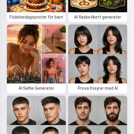
Födelsedagsposter för barn
AI flasketikett generator
AI Selfie Generator
Prova frisyrer med AI