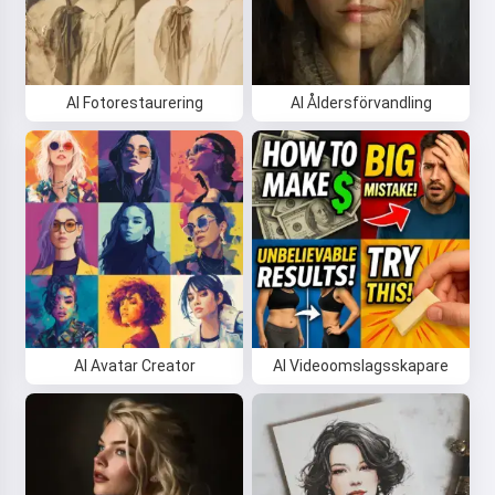
AI Fotorestaurering
AI Åldersförvandling
AI Avatar Creator
AI Videoomslagsskapare