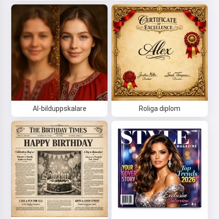
AI-bilduppskalare
Roliga diplom