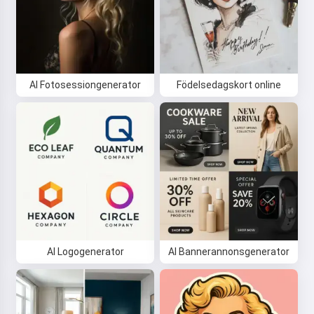
AI Fotosessiongenerator
Födelsedagskort online
AI Logogenerator
AI Bannerannonsgenerator