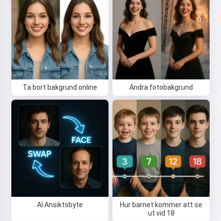
Jag accepterar:
Användarvillkor
,
Integritetspolicy
,
Återbetalningspolicy
Ta bort bakgrund online
Ändra fotobakgrund
AI Ansiktsbyte
Hur barnet kommer att se
ut vid 18