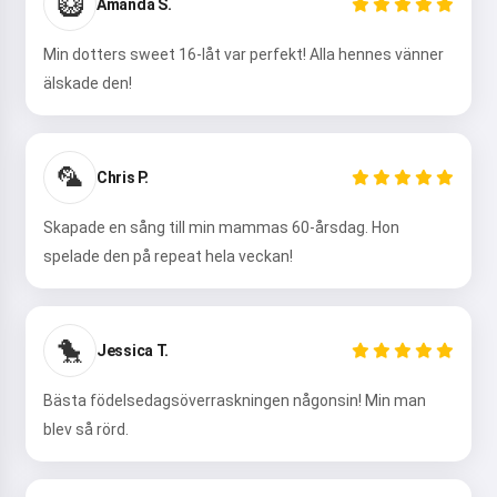
🥝
och gratulationer 🥰
Amanda S.
Min dotters sweet 16-låt var perfekt! Alla hennes vänner
älskade den!
Prova nu
🦜
Chris P.
Jag accepterar:
Användarvillkor
,
Integritetspolicy
,
Skapade en sång till min mammas 60-årsdag. Hon
Återbetalningspolicy
spelade den på repeat hela veckan!
🐤
Jessica T.
Bästa födelsedagsöverraskningen någonsin! Min man
blev så rörd.