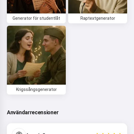
Generator för studentlåt
Raptextgenerator
Krigssångsgenerator
Användarrecensioner
Hej 👋
Jag kan skapa låtar, skriva dikter