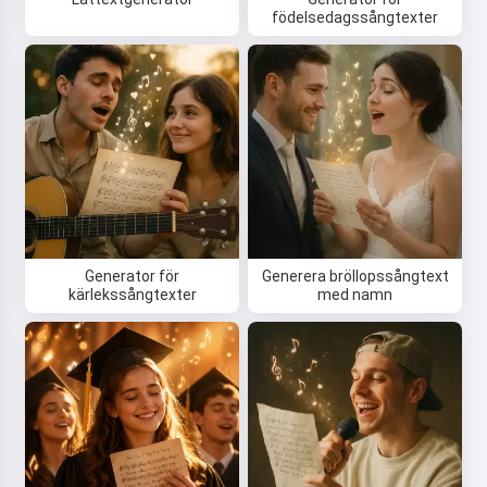
födelsedagssångtexter
Generator för
Generera bröllopssångtext
kärlekssångtexter
med namn