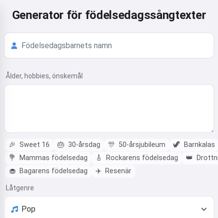
Generator för födelsedagssångtexter
Ålder, hobbies, önskemål
🎉
Sweet 16
🎂
30-årsdag
🎊
50-årsjubileum
🦖
Barnkalas
💐
Mammas födelsedag
🎸
Rockarens födelsedag
👑
Drottn
🧁
Bagarens födelsedag
✈️
Resenär
Låtgenre