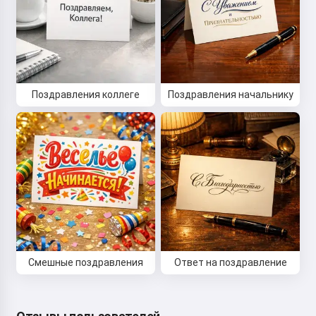
Привет 👋
Я могу создавать песни, писать
Поздравления коллеге
Поздравления начальнику
стихи и поздравления 🥰
Попробовать
Я принимаю:
Условия использования
,
Политика конфиденциальности
,
Политика возврата
Смешные поздравления
Ответ на поздравление