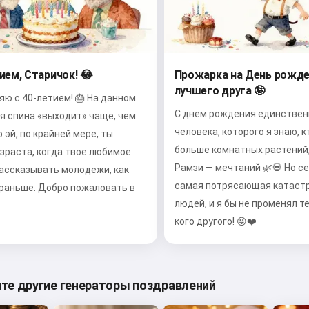
ием, Старичок! 😂
Прожарка на День рожде
лучшего друга 🤪
ю с 40-летием! 🎂 На данном
С днем рождения единствен
я спина «выходит» чаще, чем
человека, которого я знаю, к
о эй, по крайней мере, ты
больше комнатных растений,
зраста, когда твое любимое
Рамзи — мечтаний 🌿💀 Но се
рассказывать молодежи, как
самая потрясающая катастр
 раньше. Добро пожаловать в
людей, и я бы не променял те
кого другого! 😜❤️
те другие генераторы поздравлений