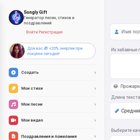
Songly Gift
Генератор песен, стихов и
поздравлений
Войти
·
Регистрация
Для вас 🎁 +20% энергии при
Их забавные 
покупке сегодня!
Создать
😂
Прожарка
Мои стихи
Длина текст
Мои песни
Мои видео
Выберите ка
Поздравления и пожелания