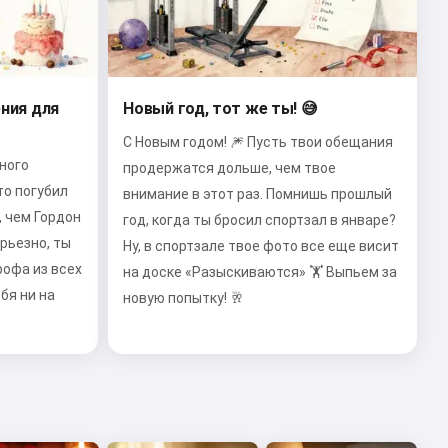
ния для
Новый год, тот же ты! 😅
С Новым годом! 🎆 Пусть твои обещания
ного
продержатся дольше, чем твое
то погубил
внимание в этот раз. Помнишь прошлый
 чем Гордон
год, когда ты бросил спортзал в январе?
рьезно, ты
Ну, в спортзале твое фото все еще висит
офа из всех
на доске «Разыскиваются» 🏋️ Выпьем за
бя ни на
новую попытку! 🥂