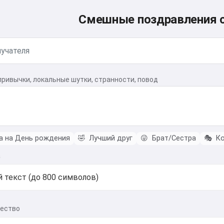
Смешные поздравления 
привычки, локальные шутки, странности, повод
 на День рождения
🤣
Лучший друг
😜
Брат/Сестра
🎭
Ко
а
чество