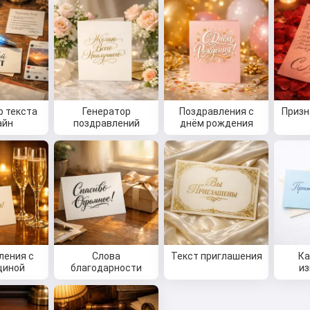
р текста
Генератор
Поздравления с
Призн
айн
поздравлений
днём рождения
ления с
Слова
Текст приглашения
Ка
щиной
благодарности
из