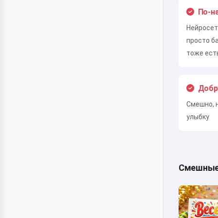
По-н
Нейросет
просто б
тоже ест
Добр
Смешно, 
улыбку
Смешные 