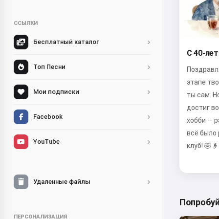
ССЫЛКИ
Бесплатный каталог
С 40-лет
Топ Песни
Поздравля
этапе тво
Мои подписки
ты сам. Н
достиг во
Facebook
хобби — 
всё было
YouTube
клуб! 🤣👴
Удаленные файлы
Попробуй
ПЕРСОНАЛИЗАЦИЯ