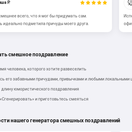

ша Р.
мешнее всего, что я мог бы придумать сам.
Исп
ь идеально подметила причуды моего друга.
офи
Попробовать
Я принимаю:
Условия использования
,
Политика конфиденциальности
,
ать смешное поздравление
Политика возврата
имя человека, которого хотите развеселить
сь его забавными причудами, привычками и любыми локальными
 длину юмористического поздравления
«Сгенерировать» и приготовьтесь смеяться
сти нашего генератора смешных поздравлений