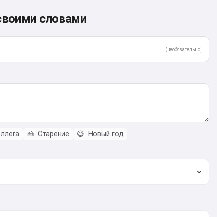
своими словами
(необязательно)
ллега
🍰
Старение
😅
Новый год