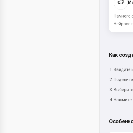
🍉
Ми
Намного с
Нейросет
Как созд
Введите 
Поделите
Выберите
Нажмите 
Особенно