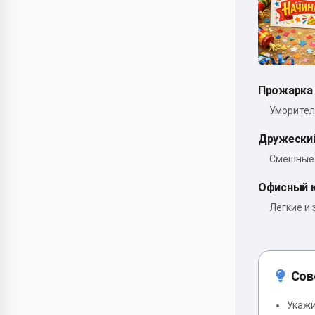
Прожарка 
Уморител
Дружески
Смешные 
Офисный 
Легкие и 
Сов
Укажи