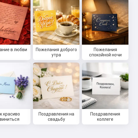
ание в любви
Пожелания доброго
Пожелания
утра
спокойной ночи
к красиво
Поздравления на
Поздравления
виниться
свадьбу
коллеге