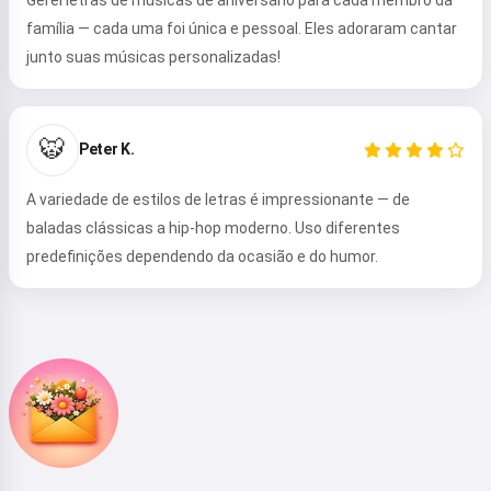
família — cada uma foi única e pessoal. Eles adoraram cantar
junto suas músicas personalizadas!
Oi 👋
Eu posso criar músicas, escrever
🐯
Peter K.
poemas e mensagens de parabéns
🥰
A variedade de estilos de letras é impressionante — de
baladas clássicas a hip-hop moderno. Uso diferentes
predefinições dependendo da ocasião e do humor.
Experimentar
Eu aceito:
Termos de Serviço
,
Política de Privacidade
,
Política de reembolso