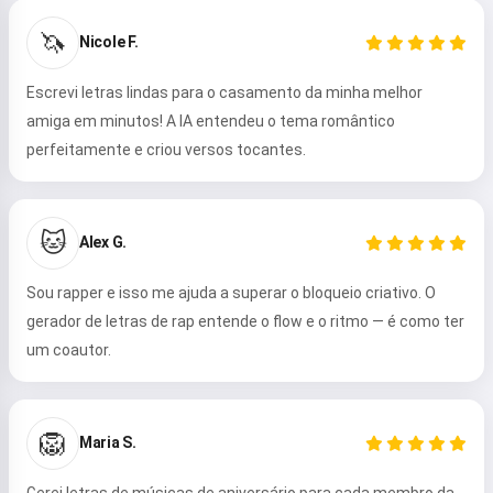
🦄
Nicole F.
Escrevi letras lindas para o casamento da minha melhor
amiga em minutos! A IA entendeu o tema romântico
perfeitamente e criou versos tocantes.
🐱
Alex G.
Sou rapper e isso me ajuda a superar o bloqueio criativo. O
gerador de letras de rap entende o flow e o ritmo — é como ter
um coautor.
🦁
Maria S.
Gerei letras de músicas de aniversário para cada membro da