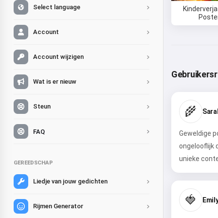
Select language
Kinderverj
Poste
Account
Account wijzigen
Gebruikers
Wat is er nieuw
Steun
🌾
Sara
FAQ
Geweldige po
ongelooflijk
unieke conte
GEREEDSCHAP
Liedje van jouw gedichten
🍓
Emily
Rijmen Generator