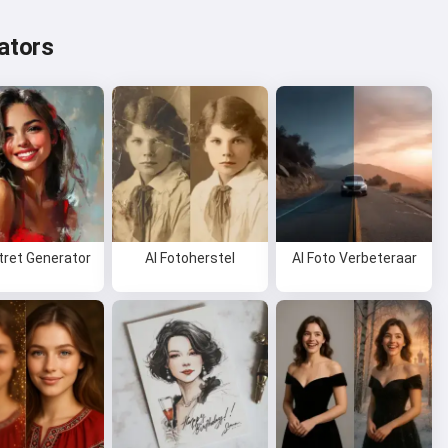
ators
tret Generator
AI Fotoherstel
AI Foto Verbeteraar