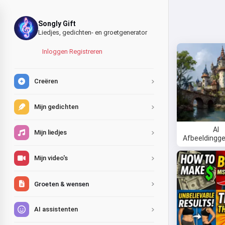
Songly Gift
Liedjes, gedichten- en groetgenerator
Inloggen
·
Registreren
Creëren
Mijn gedichten
AI
Mijn liedjes
Afbeeldingge
Mijn video's
Groeten & wensen
AI assistenten