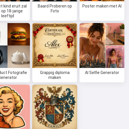
t kind eruit zal
Baard Proberen op
Poster maken met AI
 op 18-jarige
Foto
leeftijd
duct Fotografie
Grappig diploma
AI Selfie Generator
Generator
maken