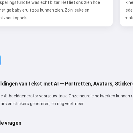
pellingsfunctie was echt bizar! Het liet ons zien hoe
Ik h
tige baby eruit zou kunnen zien. Zo'n leuke en
iede
ol voor koppels.
mak
dingen van Tekst met AI — Portretten, Avatars, Sticker
te AI-beeldgenerator voor jouw taak. Onze neurale netwerken kunnen re
ars en stickers genereren, en nog veel meer.
de vragen