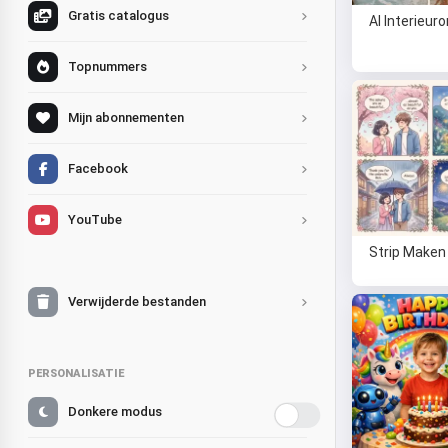
Gratis catalogus
AI Interieur
Topnummers
Mijn abonnementen
Facebook
YouTube
Strip Maken
Verwijderde bestanden
PERSONALISATIE
Donkere modus