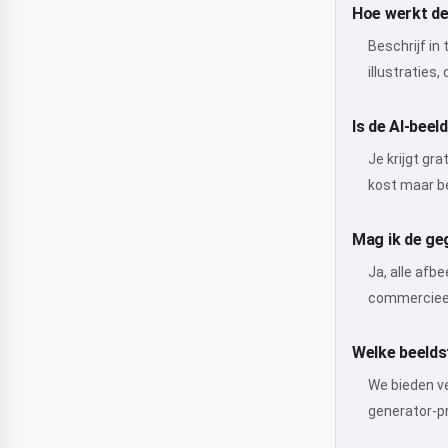
Hoe werkt de
Beschrijf in
illustraties
Is de AI-beel
Je krijgt gr
kost maar be
Mag ik de ge
Ja, alle afb
commercieel
Welke beeldst
We bieden ve
generator-pr