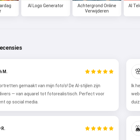
aardag
AI Logo Generator
Achtergrond Online
AI Te
r
Verwijderen
Hoi 👋
recensies
Ik kan liedjes maken, gedichten
schrijven en felicitaties 🥰

h M.
rtretten gemaakt van mijn foto's! De AI-stijlen zijn
Ik h
Probeer het
 divers — van aquarel tot fotorealistisch. Perfect voor
webs
nt op social media.
duiz
Ik accepteer:
Gebruiksvoorwaarden
,
Privacybeleid
,
Terugbetalingsbeleid

 R.