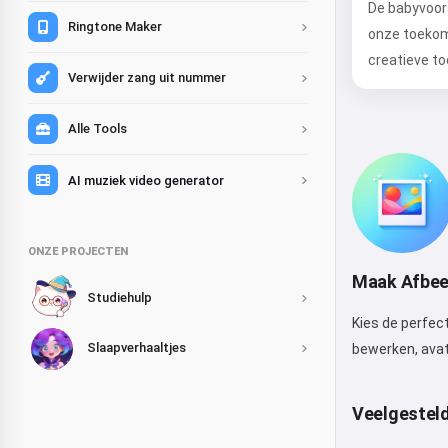
De babyvoors
Ringtone Maker
onze toekoms
creatieve to
Verwijder zang uit nummer
Alle Tools
AI muziek video generator
ONZE PROJECTEN
Maak Afbeel
Studiehulp
Kies de perfec
Slaapverhaaltjes
bewerken, avat
Veelgestel