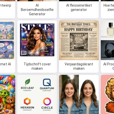
ontwerp
AI
AI flessenetiket
Hoe he
Beroemdheidsselfie
generator
zien
Generator
 met AI
Tijdschrift cover
Verjaardagskrant
AI Pro
maken
maken