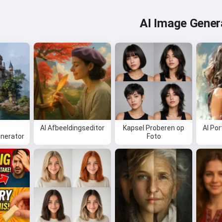
AI Image Gener
AI Afbeeldingseditor
Kapsel Proberen op
AI Por
nerator
Foto