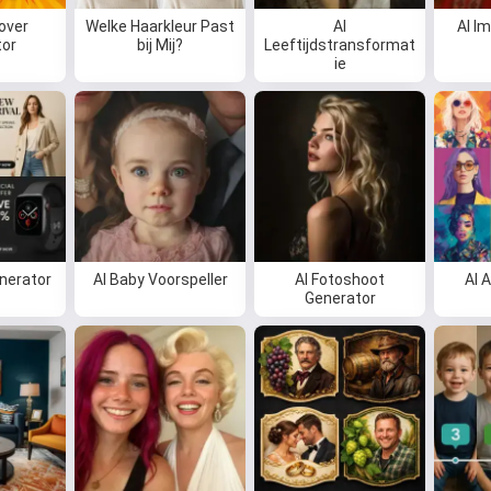
over
Welke Haarkleur Past
AI
AI I
tor
bij Mij?
Leeftijdstransformat
ie
nerator
AI Baby Voorspeller
AI Fotoshoot
AI 
Generator