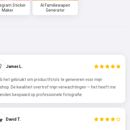
legram Sticker
AI Familiewapen
Maker
Generator

James L.
eb het gebruikt om productfoto's te genereren voor mijn
hop. De kwaliteit overtrof mijn verwachtingen — het heeft me
enden bespaard op professionele fotografie.

David T.