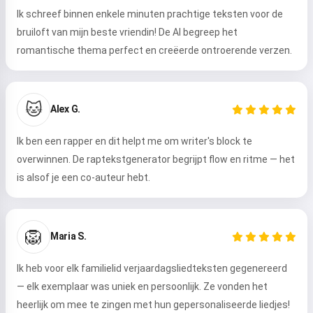
Ik schreef binnen enkele minuten prachtige teksten voor de
bruiloft van mijn beste vriendin! De AI begreep het
romantische thema perfect en creëerde ontroerende verzen.
🐱
Alex G.
Ik ben een rapper en dit helpt me om writer's block te
overwinnen. De raptekstgenerator begrijpt flow en ritme — het
is alsof je een co-auteur hebt.
🦁
Maria S.
Ik heb voor elk familielid verjaardagsliedteksten gegenereerd
— elk exemplaar was uniek en persoonlijk. Ze vonden het
heerlijk om mee te zingen met hun gepersonaliseerde liedjes!