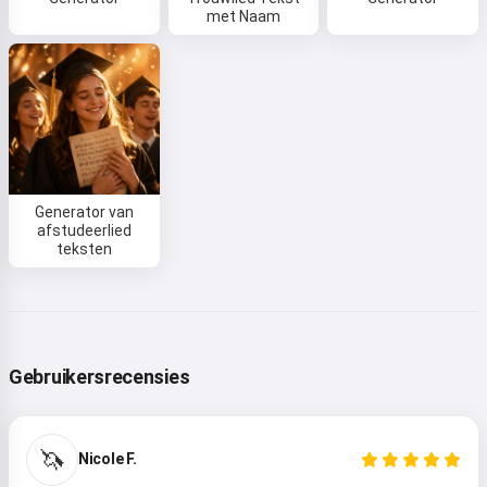
met Naam
Generator van
afstudeerlied
teksten
Gebruikersrecensies
🦄
Nicole F.