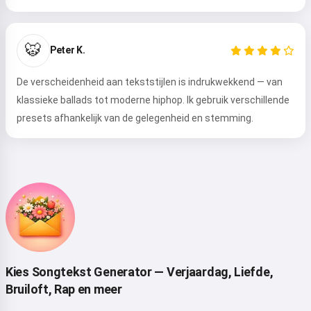
Hoi 👋
🐯
Peter K.
Ik kan liedjes maken, gedichten
schrijven en felicitaties 🥰
De verscheidenheid aan tekststijlen is indrukwekkend — van
klassieke ballads tot moderne hiphop. Ik gebruik verschillende
presets afhankelijk van de gelegenheid en stemming.
Probeer het
Ik accepteer:
Gebruiksvoorwaarden
,
Privacybeleid
,
Terugbetalingsbeleid
Kies Songtekst Generator — Verjaardag, Liefde,
Bruiloft, Rap en meer