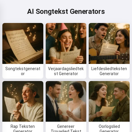
AI Songtekst Generators
Songtekstgenerat
Verjaardagsliedtek
Liefdesliedteksten
or
st Generator
Generator
Rap Teksten
Genereer
Oorlogslied
Generator
Trouwlied Tekst
Generator