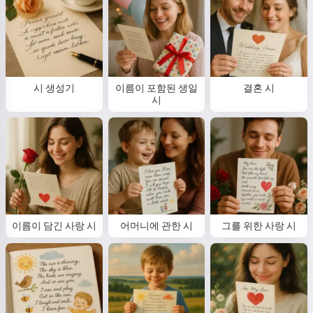
안녕하세요 👋
저는 노래를 만들고, 시와 축하 메시
지를 쓸 수 있어요 🥰
시 생성기
이름이 포함된 생일
결혼 시
시
시도해보기
동의함:
서비스 이용약관
,
개인정보 처리방침
,
환불 정책
이름이 담긴 사랑 시
어머니에 관한 시
그를 위한 사랑 시