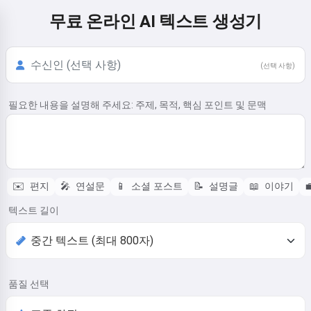
무료 온라인 AI 텍스트 생성기
(선택 사항)
필요한 내용을 설명해 주세요: 주제, 목적, 핵심 포인트 및 문맥
✉️
편지
🎤
연설문
📱
소셜 포스트
📝
설명글
📖
이야기

텍스트 길이
품질 선택