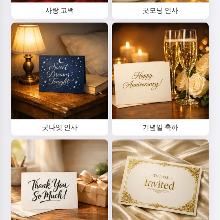
사랑 고백
굿모닝 인사
굿나잇 인사
기념일 축하