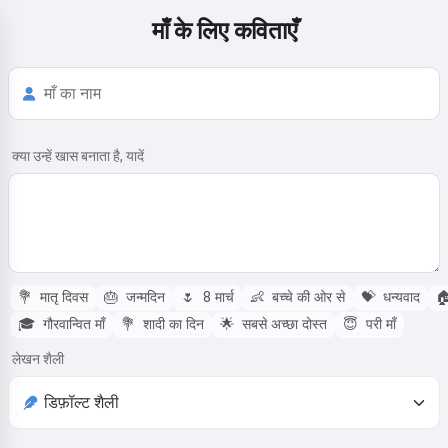
माँ के लिए कविताएँ
क्या उन्हें खास बनाता है, यादें
💐
मातृ दिवस
🎂
जन्मदिन
🌷
8 मार्च
👶
बच्चे की ओर से
💝
धन्यवाद

🎓
गौरवान्वित माँ
💐
शादी का दिन
🌟
सबसे अच्छा दोस्त
😇
परी माँ
लेखन शैली