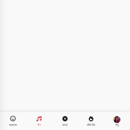
नमस्ते 👋
मैं गाने बना सकता हूँ, कविताएँ और शुभकामनाएँ
लिख सकता हूँ 🥰
इसे आज़माएं
मैं स्वीकार करता हूँ:
सेवा की शर्तें
,
गोपनीयता नीति
,
वापसी नीति
सहायक
गीत
बनाएं
शीर्ष गीत
मेनू