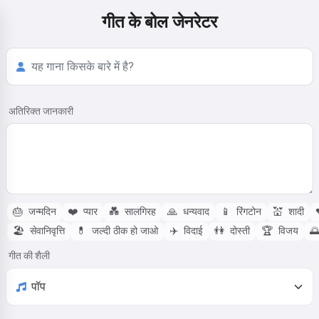
गीत के बोल जेनरेटर
अतिरिक्त जानकारी
🎂
जन्मदिन
❤️
प्यार
💑
सालगिरह
🙏
धन्यवाद
📱
रिंगटोन
💒
शादी
🏖️
सेवानिवृत्ति
💊
जल्दी ठीक हो जाओ
✈️
विदाई
👫
दोस्ती
🏆
विजय

गीत की शैली