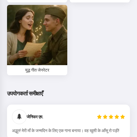
युद्ध गीत जेनरेटर
नमस्ते 👋
उपयोगकर्ता समीक्षाएँ
मैं गाने बना सकता हूँ, कविताएँ और शुभकामनाएँ
लिख सकता हूँ 🥰
🌲
जेनिफर एम.
अद्भुत! मेरी माँ के जन्मदिन के लिए एक गाना बनाया। वह खुशी के आँसू रो पड़ी!
इसे आज़माएं