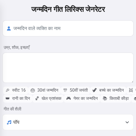
जन्मदिन गीत लिरिक्स जेनरेटर
उम्र, शौक, इच्छाएँ
🎉
स्वीट 16
🎂
30वां जन्मदिन
🎊
50वीं जयंती
🦖
बच्चे का जन्मदिन
👯
स
👑
रानी का दिन
🏀
खेल प्रशंसक
🎮
गेमर का जन्मदिन
📚
किताबी कीड़ा

गीत की शैली