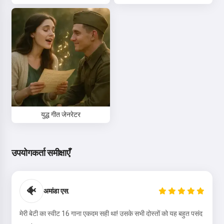
युद्ध गीत जेनरेटर
नमस्ते 👋
उपयोगकर्ता समीक्षाएँ
मैं गाने बना सकता हूँ, कविताएँ और शुभकामनाएँ
लिख सकता हूँ 🥰
🐠
अमांडा एस.
मेरी बेटी का स्वीट 16 गाना एकदम सही था! उसके सभी दोस्तों को यह बहुत पसंद
इसे आज़माएं