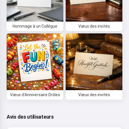
Salut 👋
Hommage à un Collègue
Vœux des invités
Je peux créer des chansons, écrire
des poèmes et faire des
félicitations 🥰
Essayer
Vœux d'Anniversaire Drôles
Vœux des invités
J'accepte :
Conditions d’utilisation
,
Politique de confidentialité
,
Politique de remboursement
Avis des utilisateurs