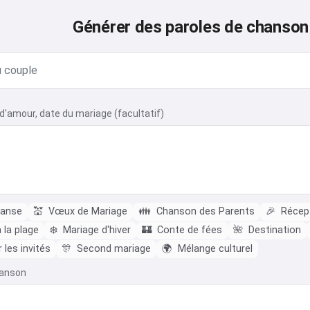
Générer des paroles de chanso
 d'amour, date du mariage (facultatif)
danse
💒
Vœux de Mariage
👪
Chanson des Parents
🎉
Récep
 la plage
❄️
Mariage d'hiver
🏰
Conte de fées
🌺
Destination
les invités
🎊
Second mariage
🌍
Mélange culturel
hanson