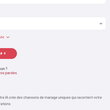
cée
9
son ?
vos paroles
tre IA crée des chansons de mariage uniques qui racontent votre
rations.