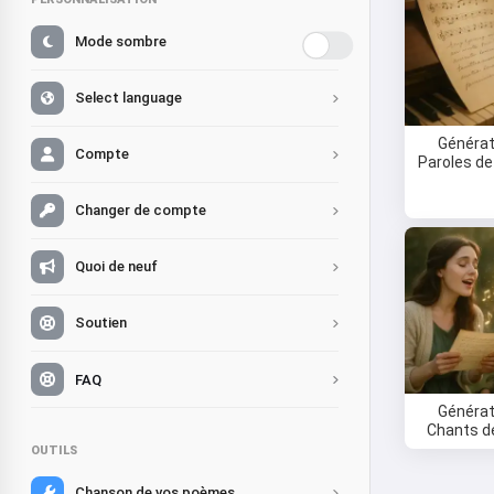
Mode sombre
Select language
Générat
Compte
Paroles d
Changer de compte
Quoi de neuf
Soutien
FAQ
Générat
Chants d
OUTILS
Chanson de vos poèmes