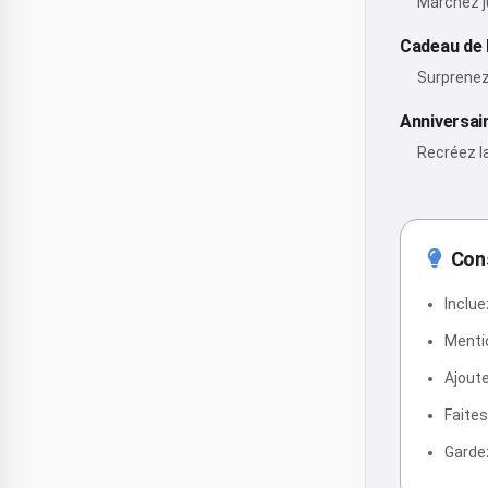
Marchez j
Cadeau de
Surprenez
Anniversai
Recréez l
Cons
Inclue
Mentio
Ajoute
Faites
Gardez