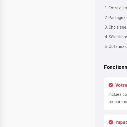
Entrez le
Partagez 
Choisissez
Sélectionn
Obtenez d
Fonctionn
Votre
Incluez c
amoureux
Impac