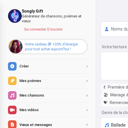
Songly Gift
Générateur de chansons, poèmes et
vœux
Se connecter
·
S'inscrire
Votre cadeau 🎁 +20% d'énergie
Votre histoire
pour tout achat aujourd'hui !
Créer
Mes poèmes
💃
Première 
🏖️
Mariage à
Mes chansons
💝
Remercier 
Mes vidéos
Genre de la c
Vœux et messages