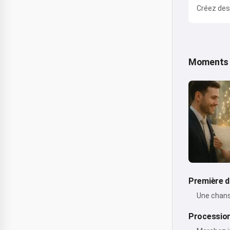
Créez de
Moments 
Première 
Une chans
Processio