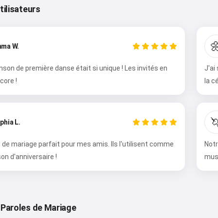
tilisateurs

ma W.
son de première danse était si unique ! Les invités en
J'ai
core !
la c

phia L.
de mariage parfait pour mes amis. Ils l'utilisent comme
Notr
Salut 👋
on d'anniversaire !
mus
Je peux créer des chansons, écrire
des poèmes et faire des
félicitations 🥰
 Paroles de Mariage