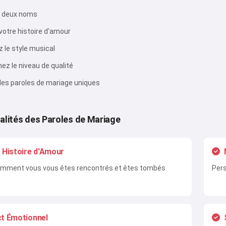
s deux noms
Essayer
votre histoire d'amour
 le style musical
J'accepte :
Conditions d’utilisation
,
ez le niveau de qualité
Politique de confidentialité
,
Politique de remboursement
es paroles de mariage uniques
alités des Paroles de Mariage
 Histoire d'Amour
omment vous vous êtes rencontrés et êtes tombés
Pers
t Émotionnel