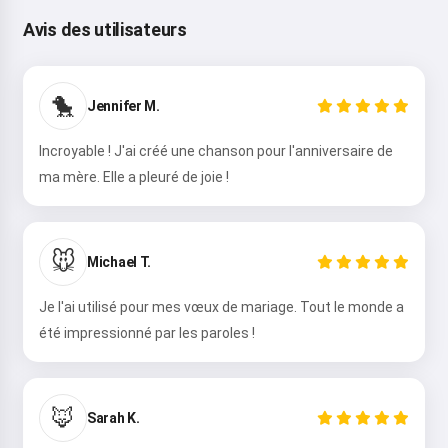
Avis des utilisateurs
🐤
Salut 👋
Jennifer M.
Je peux créer des chansons, écrire
Incroyable ! J'ai créé une chanson pour l'anniversaire de
des poèmes et faire des
ma mère. Elle a pleuré de joie !
félicitations 🥰
🐭
Michael T.
Essayer
Je l'ai utilisé pour mes vœux de mariage. Tout le monde a
été impressionné par les paroles !
J'accepte :
Conditions d’utilisation
,
Politique de confidentialité
,
Politique de remboursement
🦊
Sarah K.