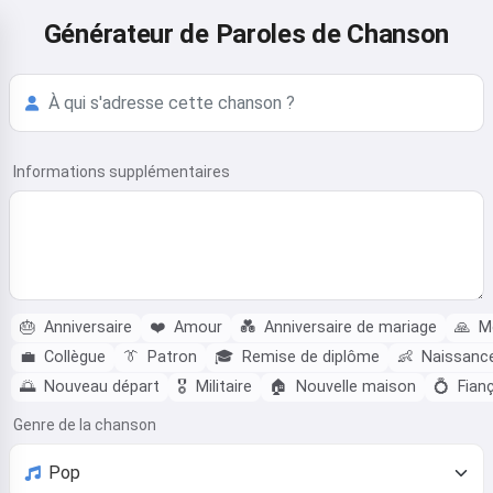
Générateur de Paroles de Chanson
Informations supplémentaires
🎂
Anniversaire
❤️
Amour
💑
Anniversaire de mariage
🙏
Me
💼
Collègue
👔
Patron
🎓
Remise de diplôme
👶
Naissanc
🌅
Nouveau départ
🎖️
Militaire
🏠
Nouvelle maison
💍
Fianç
Genre de la chanson