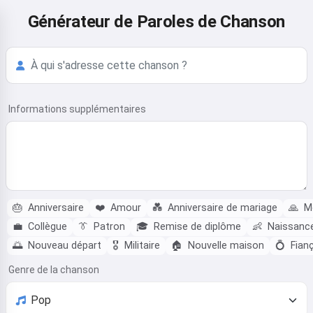
Générateur de Paroles de Chanson
Informations supplémentaires
🎂
Anniversaire
❤️
Amour
💑
Anniversaire de mariage
🙏
Me
💼
Collègue
👔
Patron
🎓
Remise de diplôme
👶
Naissanc
🌅
Nouveau départ
🎖️
Militaire
🏠
Nouvelle maison
💍
Fianç
Genre de la chanson