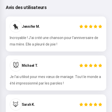
Avis des utilisateurs
🐤
Salut 👋
Jennifer M.
Je peux créer des chansons, écrire
Incroyable ! J'ai créé une chanson pour l'anniversaire de
des poèmes et faire des
ma mère. Elle a pleuré de joie !
félicitations 🥰
🐭
Michael T.
Essayer
Je l'ai utilisé pour mes vœux de mariage. Tout le monde a
été impressionné par les paroles !
J'accepte :
Conditions d’utilisation
,
Politique de confidentialité
,
Politique de remboursement
🦊
Sarah K.