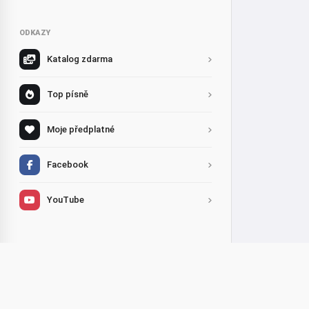
ODKAZY
Katalog zdarma
Top písně
Moje předplatné
Facebook
YouTube
Smazané soubory
Překlad
Sdílet
PERSONALIZACE