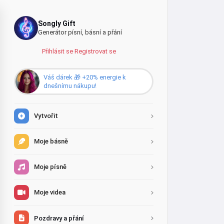
Songly Gift
Generátor písní, básní a přání
Přihlásit se
·
Registrovat se
Váš dárek 🎁 +20% energie k
dnešnímu nákupu!
Vytvořit
Moje básně
Moje písně
Moje videa
Pozdravy a přání