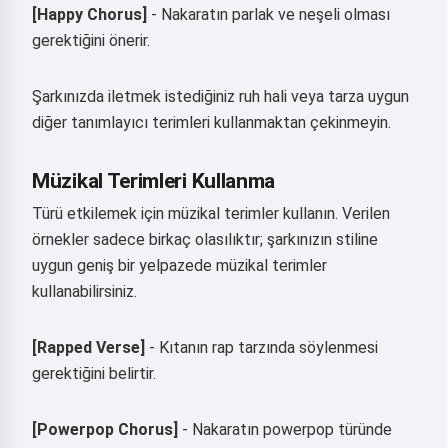
[Happy Chorus]
- Nakaratın parlak ve neşeli olması
gerektiğini önerir.
Merhaba 👋
Şarkılar oluşturabilir, şiirler ve
Şarkınızda iletmek istediğiniz ruh hali veya tarza uygun
tebrikler yazabilirim 🥰
diğer tanımlayıcı terimleri kullanmaktan çekinmeyin.
Müzikal Terimleri Kullanma
Dene
Türü etkilemek için müzikal terimler kullanın. Verilen
örnekler sadece birkaç olasılıktır; şarkınızın stiline
uygun geniş bir yelpazede müzikal terimler
Kabul ediyorum:
Hizmet Koşulları
,
kullanabilirsiniz.
Gizlilik Politikası
,
İade Politikası
[Rapped Verse]
- Kıtanın rap tarzında söylenmesi
gerektiğini belirtir.
[Powerpop Chorus]
- Nakaratın powerpop türünde