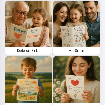
Dede İçin Şiirler
Aile Şiirleri
Merhaba 👋
Şarkılar oluşturabilir, şiirler ve
tebrikler yazabilirim 🥰