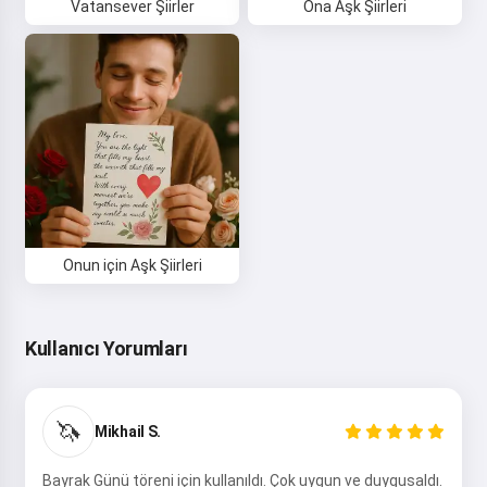
Vatansever Şiirler
Ona Aşk Şiirleri
Dene
Kabul ediyorum:
Hizmet Koşulları
,
Gizlilik Politikası
,
İade Politikası
Onun için Aşk Şiirleri
Kullanıcı Yorumları
🦄
Mikhail S.
Bayrak Günü töreni için kullanıldı. Çok uygun ve duygusaldı.