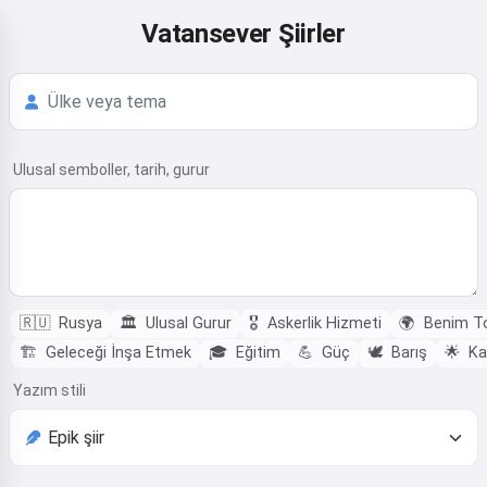
Vatansever Şiirler
Ulusal semboller, tarih, gurur
🇷🇺
Rusya
🏛️
Ulusal Gurur
🎖️
Askerlik Hizmeti
🌍
Benim T
🏗️
Geleceği İnşa Etmek
🎓
Eğitim
💪
Güç
🕊️
Barış
🌟
Ka
Yazım stili