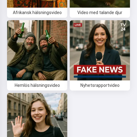
Afrikansk hälsningsvideo
Video med talande djur
Jag accepterar:
Användarvillkor
,
Integritetspolicy
,
Återbetalningspolicy
Hemlös hälsningsvideo
Nyhetsrapportvideo