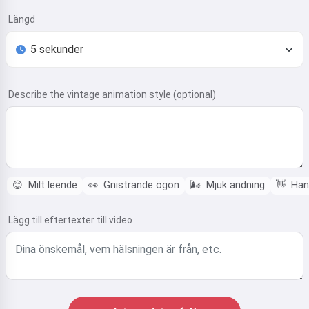
Längd
Describe the vintage animation style (optional)
😊
Milt leende
👀
Gnistrande ögon
🌬️
Mjuk andning
👋
Hand
Lägg till eftertexter till video