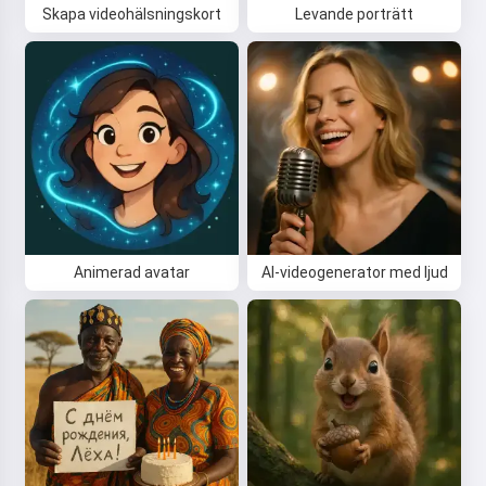
Skapa videohälsningskort
Levande porträtt
Animerad avatar
AI-videogenerator med ljud
Hej 👋
Jag kan skapa låtar, skriva dikter
och gratulationer 🥰
Prova nu