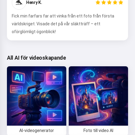
🐬
Henry K.
Fick min farfars far att vinka från ett foto från första
världskriget. Visade det på vår släktträff – ett
oförglömligt ögonblick!
All AI för videoskapande
AI-videogenerator
Foto till video AI