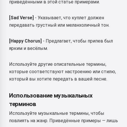
приведёнными в этой статье примерами.
[Sad Verse]
- Указывает, что куплет должен
передавать грустный или меланхоличный тон.
[Happy Chorus]
- Предлагает, чтобы припев был
ярким и весёлым.
Привет 👋
Используйте другие описательные термины,
Я могу создавать песни, писать
которые соответствуют настроению или стилю,
стихи и поздравления 🥰
который вы хотите передать в вашей песне.
Использование музыкальных
Попробовать
терминов
Используйте музыкальные термины, чтобы
повлиять на жанр. Приведённые примеры — лишь
Я принимаю:
Условия использования
,