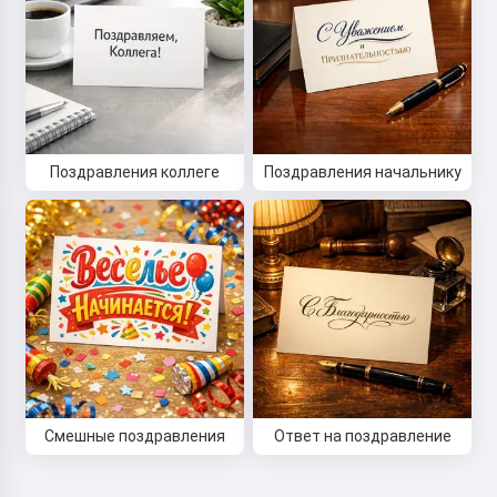
Поздравления коллеге
Поздравления начальнику
Привет 👋
Я могу создавать песни, писать
стихи и поздравления 🥰
Попробовать
Смешные поздравления
Ответ на поздравление
Я принимаю:
Условия использования
,
Политика конфиденциальности
,