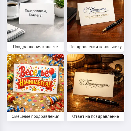
Привет 👋
Поздравления коллеге
Поздравления начальнику
Я могу создавать песни, писать
стихи и поздравления 🥰
Попробовать
Я принимаю:
Условия использования
,
Политика конфиденциальности
,
Смешные поздравления
Ответ на поздравление
Политика возврата