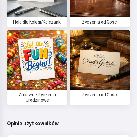
Cześć 👋
Mogę tworzyć piosenki, pisać
Hołd dla Kolegi/Koleżanki
Życzenia od Gości
wiersze i gratulacje 🥰
Wypróbuj
Akceptuję:
Warunki korzystania z usługi
,
Polityka prywatności
,
Polityka zwrotów
Zabawne Życzenia
Życzenia od Gości
Urodzinowe
Opinie użytkowników