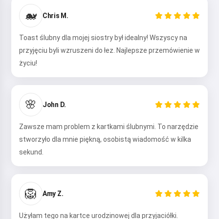
🐋
Chris M.
Toast ślubny dla mojej siostry był idealny! Wszyscy na
przyjęciu byli wzruszeni do łez. Najlepsze przemówienie w
życiu!
🌸
John D.
Zawsze mam problem z kartkami ślubnymi. To narzędzie
stworzyło dla mnie piękną, osobistą wiadomość w kilka
sekund.
🦁
Amy Z.
Użyłam tego na kartce urodzinowej dla przyjaciółki.