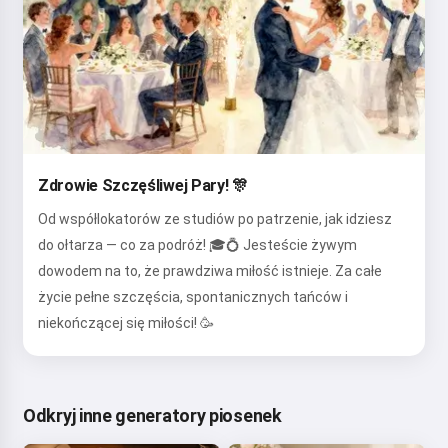
Zdrowie Szczęśliwej Pary! 🎊
Od współlokatorów ze studiów po patrzenie, jak idziesz
do ołtarza — co za podróż! 🎓💍 Jesteście żywym
dowodem na to, że prawdziwa miłość istnieje. Za całe
życie pełne szczęścia, spontanicznych tańców i
niekończącej się miłości! 🥳
Odkryj inne generatory piosenek