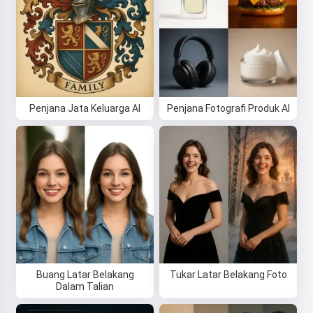
Cuba sekarang
Saya menerima:
Syarat Perkhidmatan
,
Dasar Privasi
,
Penjana Jata Keluarga AI
Penjana Fotografi Produk AI
Dasar Bayaran Balik
Buang Latar Belakang
Tukar Latar Belakang Foto
Dalam Talian