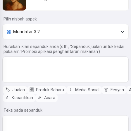
Pilih nisbah aspek
Huraikan iklan sepanduk anda (cth., 'Sepanduk jualan untuk kedai
pakaian', 'Promosi aplikasi penghantaran makanan')
🏷️
Jualan
🆕
Produk Baharu
📱
Media Sosial
👗
Fesyen

💄
Kecantikan
🎉
Acara
Teks pada sepanduk