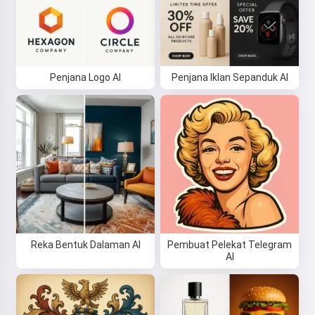
Penjana Logo AI
Penjana Iklan Sepanduk AI
Reka Bentuk Dalaman AI
Pembuat Pelekat Telegram
Hai 👋
AI
Saya boleh mencipta lagu, menulis
puisi dan ucapan tahniah 🥰