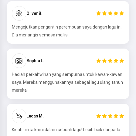
🌼
Oliver B.
Mengejutkan pengantin perempuan saya dengan lagu ini.
Dia menangis semasa majlis!
Hai 👋
Saya boleh mencipta lagu, menulis
🦁
puisi dan ucapan tahniah 🥰
Sophia L.
Hadiah perkahwinan yang sempurna untuk kawan-kawan
saya. Mereka menggunakannya sebagai lagu ulang tahun
Cuba sekarang
mereka!
Saya menerima:
Syarat Perkhidmatan
,
🦄
Dasar Privasi
,
Lucas M.
Dasar Bayaran Balik
Kisah cinta kami dalam sebuah lagu! Lebih baik daripada