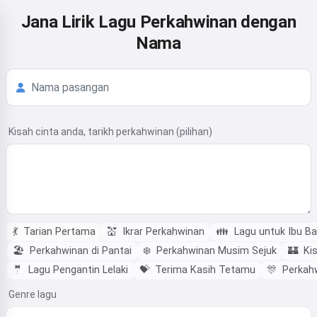
Jana Lirik Lagu Perkahwinan dengan
Nama
Kisah cinta anda, tarikh perkahwinan (pilihan)
💃
Tarian Pertama
💒
Ikrar Perkahwinan
👪
Lagu untuk Ibu B
🏖️
Perkahwinan di Pantai
❄️
Perkahwinan Musim Sejuk
🏰
Ki
🤵
Lagu Pengantin Lelaki
💝
Terima Kasih Tetamu
🎊
Perkah
Genre lagu