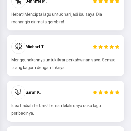
🐤
Hai 👋
Jennifer M.
Saya boleh mencipta lagu, menulis
Hebat! Mencipta lagu untuk hari jadi ibu saya. Dia
puisi dan ucapan tahniah 🥰
menangis air mata gembira!
Cuba sekarang
🐭
Michael T.
Menggunakannya untuk ikrar perkahwinan saya. Semua
Saya menerima:
Syarat Perkhidmatan
,
orang kagum dengan liriknya!
Dasar Privasi
,
Dasar Bayaran Balik
🦊
Sarah K.
Idea hadiah terbaik! Teman lelaki saya suka lagu
peribadinya.