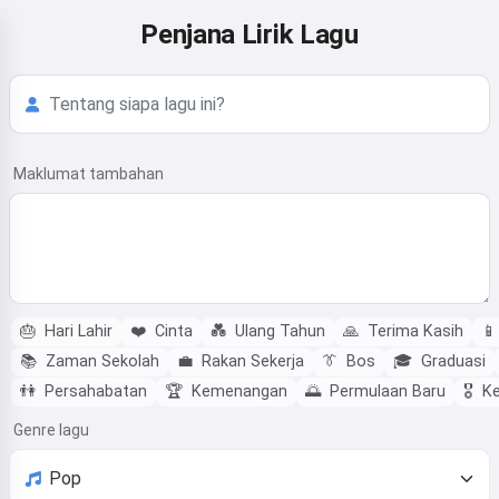
Penjana Lirik Lagu
Maklumat tambahan
🎂
Hari Lahir
❤️
Cinta
💑
Ulang Tahun
🙏
Terima Kasih
📱
📚
Zaman Sekolah
💼
Rakan Sekerja
👔
Bos
🎓
Graduasi
👫
Persahabatan
🏆
Kemenangan
🌅
Permulaan Baru
🎖️
Ke
Genre lagu