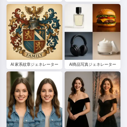
試してみる
同意します:
利用規約
,
プライバシーポリシー
,
返金ポリシー
AI 家系紋章ジェネレーター
AI商品写真ジェネレーター