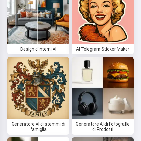
Ciao 👋
Posso creare canzoni, scrivere
poesie e auguri 🥰
Design d'interni AI
AI Telegram Sticker Maker
Provalo
Accetto:
Termini di Servizio
,
Politica sulla Privacy
,
Politica di Rimborso
Generatore AI di stemmi di
Generatore AI di Fotografie
famiglia
di Prodotti