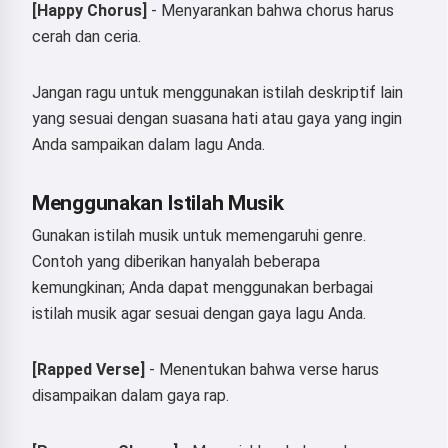
[Happy Chorus]
- Menyarankan bahwa chorus harus
cerah dan ceria.
Jangan ragu untuk menggunakan istilah deskriptif lain
Hai 👋
yang sesuai dengan suasana hati atau gaya yang ingin
Saya bisa membuat lagu, menulis
Anda sampaikan dalam lagu Anda.
puisi, dan ucapan selamat 🥰
Menggunakan Istilah Musik
Gunakan istilah musik untuk memengaruhi genre.
Coba sekarang
Contoh yang diberikan hanyalah beberapa
kemungkinan; Anda dapat menggunakan berbagai
istilah musik agar sesuai dengan gaya lagu Anda.
Saya menerima:
Ketentuan Layanan
,
Kebijakan Privasi
,
Kebijakan Pengembalian Dana
[Rapped Verse]
- Menentukan bahwa verse harus
disampaikan dalam gaya rap.