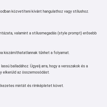
alodban közvetíteni kívánt hangulathoz vagy stílushoz.
intázata, valamint a stílusmegadás (style prompt) erősebb
ha kiszámíthatatlannak tűnhet a folyamat.
lassú balladához. Ügyelj arra, hogy a versszakok és a
y elkerüld az összemosódást.
etkezetes mintát és rímképletet követ.