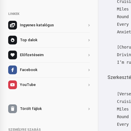
    Cruisi
    Miles 
LINKEK
    Round 
    Every 
Ingyenes katalógus
    Anxiet
Top dalok
    [Choru
    Drivin
Előfizetéseim
    I’m ru
Facebook
Szerkesztés
YouTube
    [Verse
    Cruisi
Törölt fájlok
    Miles 
    Round 
    Every 
SZEMÉLYRE SZABÁS