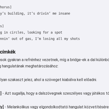
és köszöntőket írni 🥰
horus]

y’s building, it’s drivin’ me insane

Próbálja ki
s]

g in circles, looking for a spot

nnin’ out of gas, I’m losing all my shots

Elfogadom:
Felhasználási feltételek
,
Adatvédelmi irányelvek
,
 címkék
Visszatérítési szabályzat
sok gyakran a refrénhez vezetnek, míg a bridge-ek a dal különbö
g hangulatának meghatározásához:
lyan szakaszt jelez, ahol a szöveget kiabálva kell előadni.
]
- Azt sugallja, hogy a dalszövegnek szeszélyes vagy játékos tó
y]
- Melankolikus vagy elgondolkodtató hangulat közvetítésére 