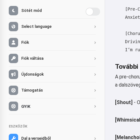
    [Pre-C
Sötét mód
    Anxiet
Select language
    [Choru
    Drivin
Fiók
    I’m ru
Fiók váltása
További
Újdonságok
A pre-choru
a dalszöve
Támogatás
[Shout]
- O
GYIK
[Whimsical
ESZKÖZÖK
[Melanchol
Dal a verseidből