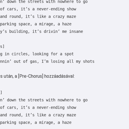
n’ down the streets with nowhere to go

of cars, it’s a never-ending show

and round, it’s like a crazy maze

parking space, a mirage, a haze

y’s building, it’s drivin’ me insane

s]

g in circles, looking for a spot

nnin’ out of gas, I’m losing all my shots

 után, a [Pre-Chorus] hozzáadásával:
]

n’ down the streets with nowhere to go

of cars, it’s a never-ending show

and round, it’s like a crazy maze

Szia 👋
parking space, a mirage, a haze

Tudok dalokat készíteni, verseket