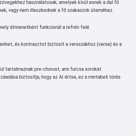
lszövegekhez használatosak, amelyek kívül esnek a dal fő
nek, vagy nem illeszkednek a fő szakaszok üteméhez.
amely átmenetként funkcionál a refrén felé.
lenhet, és kontrasztot biztosít a versszakhoz (verse) és a
ül tartalmaznak pre-chorust, ami furcsa sorokat
dása biztosítja, hogy az AI értse, ez a mintabeli törés