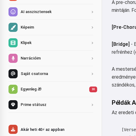
A pre-choru
mintáján. 
AI asszisztensek
[Pre-Chor
Képeim
Klipek
[Bridge]
- 
refrénhez (
Narrációim
A mesterség
Saját csatorna
eredményezh
szándékos,
Egyenleg 🎁
30
Példák A
Prime státusz
Az eredeti 
Akár heti 40⚡ az appban
    [Verse