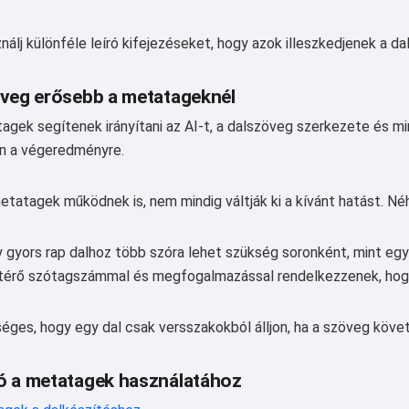
nálj különféle leíró kifejezéseket, hogy azok illeszkedjenek a d
veg erősebb a metatageknél
agek segítenek irányítani az AI-t, a dalszöveg szerkezete és m
an a végeredményre.
tatagek működnek is, nem mindig váltják ki a kívánt hatást. Né
 gyors rap dalhoz több szóra lehet szükség soronként, mint egy 
ltérő szótagszámmal és megfogalmazással rendelkezzenek, hog
séges, hogy egy dal csak versszakokból álljon, ha a szöveg köv
ó a metatagek használatához