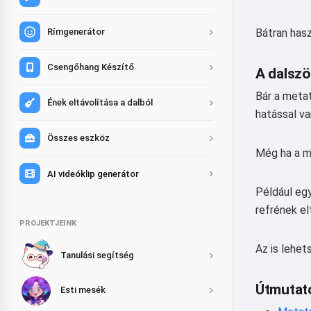
Rímgenerátor
Bátran hasz
Csengőhang Készítő
A dalszö
Bár a metat
Ének eltávolítása a dalból
hatással v
Összes eszköz
Még ha a me
AI videóklip generátor
Például egy
refrének e
PROJEKTJEINK
Az is lehet
Tanulási segítség
Útmutat
Esti mesék