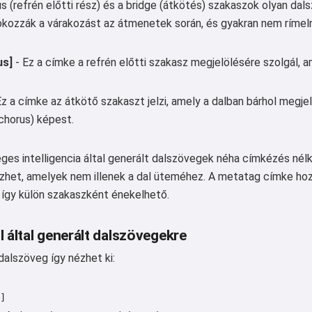
s (refrén előtti rész) és a bridge (átkötés) szakaszok olyan da
Fokozzák a várakozást az átmenetek során, és gyakran nem rímel
us]
- Ez a címke a refrén előtti szakasz megjelölésére szolgál, 
Ez a címke az átkötő szakaszt jelzi, amely a dalban bárhol megje
chorus) képest.
es intelligencia által generált dalszövegek néha címkézés nélk
et, amelyek nem illenek a dal üteméhez. A metatag címke hozzáa
 így külön szakaszként énekelhető.
I által generált dalszövegekre
dalszöveg így nézhet ki:
]
