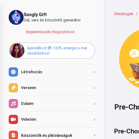
Metatagek
Songly Gift
Dal, vers és köszöntő generátor
Bejelentkezés
·
Regisztráció
Ajándékod 🎁 +20% energia a mai
vásárláshoz!
Létrehozás
Verseim
Dalaim
Pre-Cho
Videóim
Pre-Chor
Köszöntők és jókívánságok