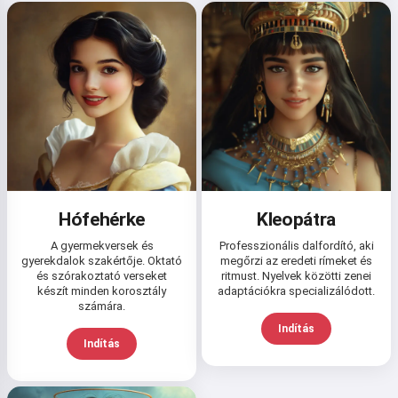
Elfogadom:
Felhasználási feltételek
,
Adatvédelmi irányelvek
,
Visszatérítési szabályzat
Hófehérke
Kleopátra
A gyermekversek és
Professzionális dalfordító, aki
gyerekdalok szakértője. Oktató
megőrzi az eredeti rímeket és
és szórakoztató verseket
ritmust. Nyelvek közötti zenei
készít minden korosztály
adaptációkra specializálódott.
számára.
Indítás
Indítás