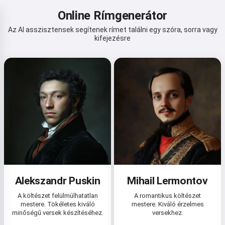
Online Rímgenerátor
Az AI asszisztensek segítenek rímet találni egy szóra, sorra vagy
kifejezésre
Alekszandr Puskin
Mihail Lermontov
A költészet felülmúlhatatlan
A romantikus költészet
mestere. Tökéletes kiváló
mestere. Kiváló érzelmes
minőségű versek készítéséhez.
versekhez.