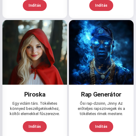
Indítás
Indítás
Piroska
Rap Generátor
Egy vidám társ. Tökéletes
Ősi rap-dzsinn, Jinny. Az
könnyed beszélgetésekhez,
erőteljes rapszövegek és a
költői elemekkel fűszerezve.
tökéletes rímek mestere.
Indítás
Indítás