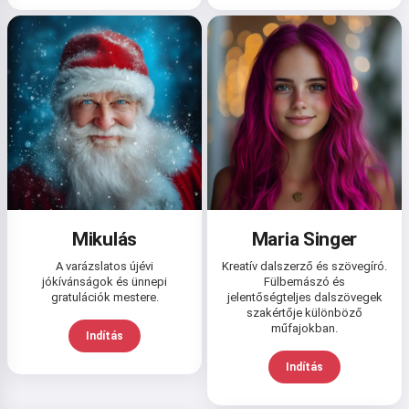
Szia 👋
Mikulás
Maria Singer
Tudok dalokat készíteni, verseket
A varázslatos újévi
Kreatív dalszerző és szövegíró.
és köszöntőket írni 🥰
jókívánságok és ünnepi
Fülbemászó és
gratulációk mestere.
jelentőségteljes dalszövegek
szakértője különböző
műfajokban.
Indítás
Próbálja ki
Indítás