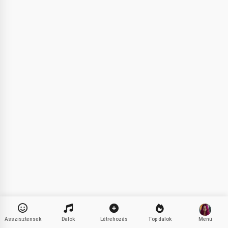
Szia 👋
Tudok dalokat készíteni, verseket
és köszöntőket írni 🥰
Próbálja ki
Elfogadom:
Felhasználási feltételek
,
Adatvédelmi irányelvek
,
Visszatérítési szabályzat
Asszisztensek
Dalok
Létrehozás
Top dalok
Menü