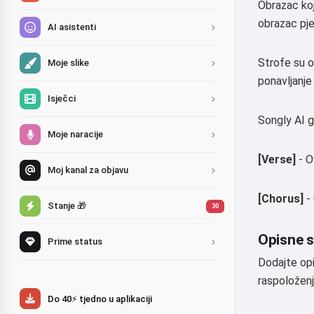
Obrazac koj
obrazac pjes
AI asistenti
Strofe su o
Moje slike
ponavljanje
Isječci
Songly AI g
Moje naracije
[Verse]
- O
Moj kanal za objavu
[Chorus]
- 
Stanje 🎁
30
Opisne st
Prime status
Dodajte opi
raspoloženj
Do 40⚡ tjedno u aplikaciji