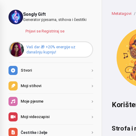
Metatagovi
Songly Gift
Generator pjesama, stihova i čestitki
Prijavi se
·
Registriraj se
Vaš dar 🎁 +20% energije uz
današnju kupnju!
Stvori
Moji stihovi
Moje pjesme
Korište
Moji videozapisi
Strofa i 
Čestitke i želje