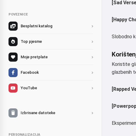
[Sad Verse
POVEZNICE
[Happy Ch
Besplatni katalog
Slobodno kor
Top pjesme
Korišten
Moje pretplate
Koristite g
glazbenih t
Facebook
YouTube
[Rapped V
[Powerpop
Izbrisane datoteke
Eksperiment
PERSONALIZACIJA