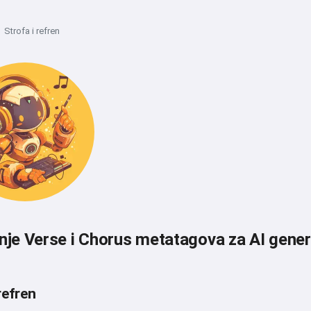
Strofa i refren
nje Verse i Chorus metatagova za AI gener
refren