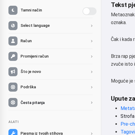
Tekst pj
Tamni način
Metaoznake 
oznaka.
Select language
Čak i kada 
Račun
Brza rap pje
Promijeni račun
zvuče isto i
Što je novo
Moguće je s
Podrška
Upute za
Česta pitanja
Metata
Strofa 
ALATI
Pre-ch
Tagovi
Pjesma iz tvojih stihova