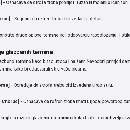
]
- Označava da strofa treba prenijeti tužan ili melankoličan ton.
orus]
- Sugerira da refren treba biti vedar i poletan.
istite druge opisne termine koji odgovaraju raspoloženju ili stilu k
Bok 👋
Mogu stvarati pjesme, pisati
je glazbenih termina
stihove i čestitke 🥰
lazbene termine kako biste utjecali na žanr. Navedeni primjeri s
ermina kako bi odgovarali stilu vaše pjesme.
Isprobaj
erse]
- Određuje da strofa treba biti izvedena u rap stilu.
 Chorus]
- Označava da refren treba imati utjecaj powerpop žan
Prihvaćam:
Uvjeti pružanja usluge
,
Pravila o privatnosti
,
Pravila povrata novca
irajte s raznim glazbenim terminima kako biste postigli željeni žan