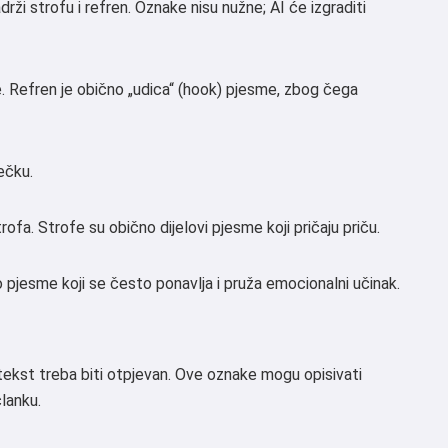
rži strofu i refren. Oznake nisu nužne; AI će izgraditi
je. Refren je obično „udica“ (hook) pjesme, zbog čega
ečku.
rofa. Strofe su obično dijelovi pjesme koji pričaju priču.
o pjesme koji se često ponavlja i pruža emocionalni učinak.
 tekst treba biti otpjevan. Ove oznake mogu opisivati
članku.