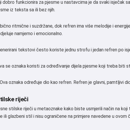
i dobro funkcionira za pjesme u nastavcima je da svaki isječak sad
me iz teksta sa ili bez njih.
bično ritmične i suzdržane, dok refren ima više melodije i energi
 djeluje namjerno i emocionalno.
enerirani tekstovi često koriste jednu strofu i jedan refren po isj
va se oznaka koristi za određivanje dijela pjesme koji treba biti st
Ova oznaka određuje dio kao refren. Refren je glavni, pamtljivi di
ilske riječi
sne stilske riječi u metaoznake kako biste usmjerili način na koji
e ili glazbeni stil i nisu ograničene na primjere navedene u ovom 