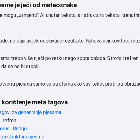
esme je jači od metaoznaka
mogu „usmjeriti“ AI unutar teksta, ali struktura teksta, trenutni 
rade, ne daju uvijek očekivane rezultate. Njihova učinkovitost može
sma treba više riječi po retku nego spora balada. Strofa i refren t
 da se ne bi stopili.
tvoriti pjesmu samo sa strofama ako sav tekst prati isti obraza
 korištenje meta tagova
govi za generiranje pjesama
i refren
orus i Bridge
 za strukturu pjesme