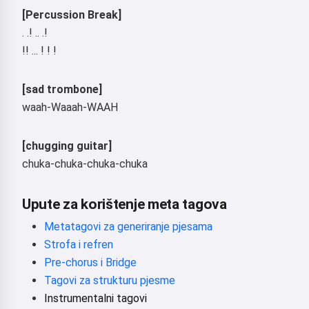
[Percussion Break]
. .! .. .!
!! ... ! ! !
[sad trombone]
waah-Waaah-WAAH
[chugging guitar]
chuka-chuka-chuka-chuka
Upute za korištenje meta tagova
Metatagovi za generiranje pjesama
Strofa i refren
Pre-chorus i Bridge
Tagovi za strukturu pjesme
Instrumentalni tagovi