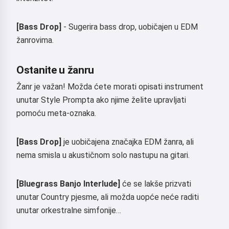
[Bass Drop]
- Sugerira bass drop, uobičajen u EDM
žanrovima.
Bok 👋
Ostanite u žanru
Mogu stvarati pjesme, pisati
Žanr je važan! Možda ćete morati opisati instrument
stihove i čestitke 🥰
unutar Style Prompta ako njime želite upravljati
pomoću meta-oznaka.
Isprobaj
[Bass Drop]
je uobičajena značajka EDM žanra, ali
nema smisla u akustičnom solo nastupu na gitari.
Prihvaćam:
Uvjeti pružanja usluge
,
[Bluegrass Banjo Interlude]
će se lakše prizvati
Pravila o privatnosti
,
Pravila povrata novca
unutar Country pjesme, ali možda uopće neće raditi
unutar orkestralne simfonije…