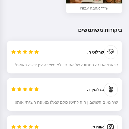
אני יכול ליצור שירים, לכתוב שירים
שירי אהבה עבורו
וברכות 🥰
ביקורות משתמשים
נסו עכשיו
🐶
שרלוט ה.
אני מקבל:
תנאי שירות
,
קראתי את זה בחתונה של אחותי. לא נשארה עין יבשה באולם!
מדיניות פרטיות
,
מדיניות החזרים
🪴
בנג'מין ר.
שיר נאום השושבין היה להיט! כולם שאלו מאיפה השגתי אותו!
🦁
אווה ק.