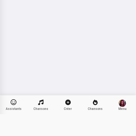
Politique de remboursement
Assistants
Chansons
Créer
Chansons
Menu
populaires
Vœux d'Anniversaire pour Filles
Partager